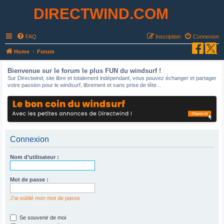
DIRECTWIND.COM
FAQ
Inscription
Connexion
R
Home
Forum
e
Bienvenue sur le forum le plus FUN du windsurf !
c
Sur Directwind, site libre et totalement indépendant, vous pouvez échanger et partager
votre passion pour le windsurf, librement et sans prise de tête...
h
e
r
c
h
Connexion
e
Nom d’utilisateur :
r
Mot de passe :
J’ai oublié mon mot de passe
Se souvenir de moi