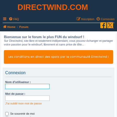
DIRECTWIND.COM
FAQ
Inscription
Connexion
R
Home
Forum
e
Bienvenue sur le forum le plus FUN du windsurf !
c
Sur Directwind, site libre et totalement indépendant, vous pouvez échanger et partager
votre passion pour le windsurf, librement et sans prise de tête...
h
e
r
c
h
Connexion
e
Nom d’utilisateur :
r
Mot de passe :
J’ai oublié mon mot de passe
Se souvenir de moi