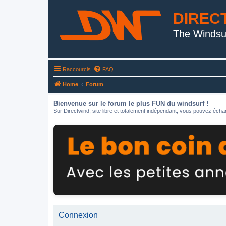
DIREC
The Windsu
Raccourcis
FAQ
Home
Forum
Bienvenue sur le forum le plus FUN du windsurf !
Sur Directwind, site libre et totalement indépendant, vous pouvez échan
Connexion