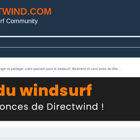
TWIND.COM
rf Community
ger et partager votre passion pour le windsurf, librement et sans prise de tête...