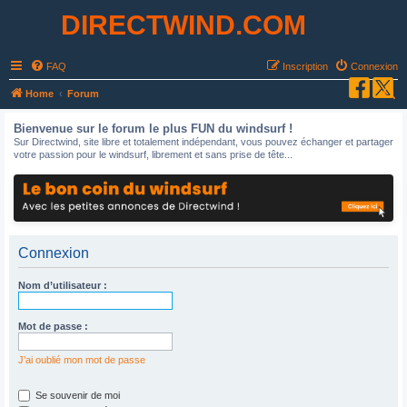
DIRECTWIND.COM
FAQ
Inscription
Connexion
R
Home
Forum
e
Bienvenue sur le forum le plus FUN du windsurf !
c
Sur Directwind, site libre et totalement indépendant, vous pouvez échanger et partager
votre passion pour le windsurf, librement et sans prise de tête...
h
e
r
c
h
Connexion
e
Nom d’utilisateur :
r
Mot de passe :
J’ai oublié mon mot de passe
Se souvenir de moi