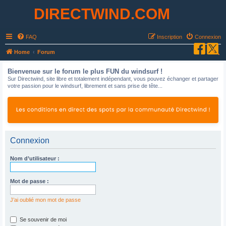
DIRECTWIND.COM
FAQ
Inscription
Connexion
R
Home
Forum
e
Bienvenue sur le forum le plus FUN du windsurf !
c
Sur Directwind, site libre et totalement indépendant, vous pouvez échanger et partager
votre passion pour le windsurf, librement et sans prise de tête...
h
e
r
c
h
Connexion
e
Nom d’utilisateur :
r
Mot de passe :
J’ai oublié mon mot de passe
Se souvenir de moi