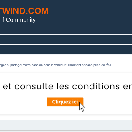
TWIND.COM
rf Community
ger et partager votre passion pour le windsurf, librement et sans prise de tête...