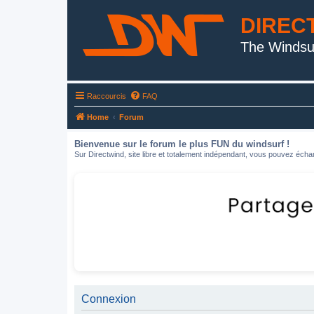
DIREC
The Windsu
Raccourcis
FAQ
Home
Forum
Bienvenue sur le forum le plus FUN du windsurf !
Sur Directwind, site libre et totalement indépendant, vous pouvez échan
Connexion