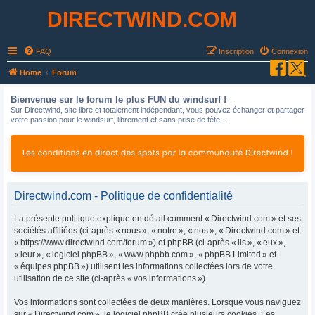
DIRECTWIND.COM
FAQ
Inscription
Connexion
R
Home
Forum
e
Bienvenue sur le forum le plus FUN du windsurf !
c
Sur Directwind, site libre et totalement indépendant, vous pouvez échanger et partager
votre passion pour le windsurf, librement et sans prise de tête...
h
e
r
c
h
Directwind.com - Politique de confidentialité
e
La présente politique explique en détail comment « Directwind.com » et ses
r
sociétés affiliées (ci-après « nous », « notre », « nos », « Directwind.com » et
« https://www.directwind.com/forum ») et phpBB (ci-après « ils », « eux »,
« leur », « logiciel phpBB », « www.phpbb.com », « phpBB Limited » et
« équipes phpBB ») utilisent les informations collectées lors de votre
utilisation de ce site (ci-après « vos informations »).
Vos informations sont collectées de deux manières. Lorsque vous naviguez
sur « Directwind.com », le logiciel phpBB crée plusieurs cookies. Les