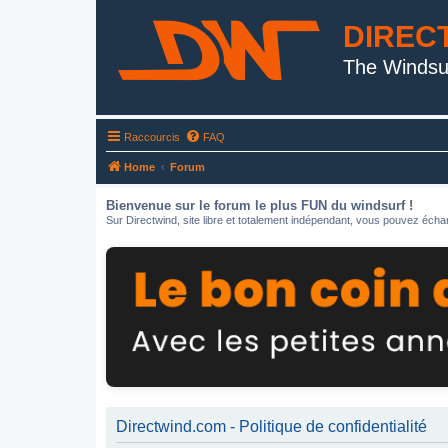
DIREC
The Windsu
Raccourcis
FAQ
Home
Forum
Bienvenue sur le forum le plus FUN du windsurf !
Sur Directwind, site libre et totalement indépendant, vous pouvez échan
Directwind.com - Politique de confidentialité