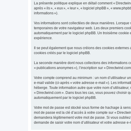
La présente politique explique en détail comment « Directwind.
après « ils », « eux », « leur », « logiciel phpBB », « www.phpb
informations »).
Vos informations sont collectées de deux manières. Lorsque vo
temporaires de votre navigateur web. Les deux premiers cookies
automatiquement par le logiciel phpBB. Un troisième cookie es
expérience.
Il se peut également que nous créions des cookies externes a
cookies créés par le logiciel phpBB.
La seconde manière dont nous collectons des informations consi
« publications anonymes »), l’inscription sur « Directwind.com
Votre compte comprend au minimum : un nom d’utilisateur uniq
e-mail valide (ci-après « votre adresse e-mail »). Les inform
héberge. Toute information autre que votre nom d’utilisateur, 
« Directwind.com ». Dans tous les cas, vous pouvez choisir 
automatiquement par le logiciel phpBB.
Votre mot de passe est stocké sous forme de hachage à sens 
mot de passe est la clé d’accès à votre compte sur « Directwi
demandera légitimement votre mot de passe. Si vous oubliez v
demande de saisir votre nom d’utilisateur et votre adresse e