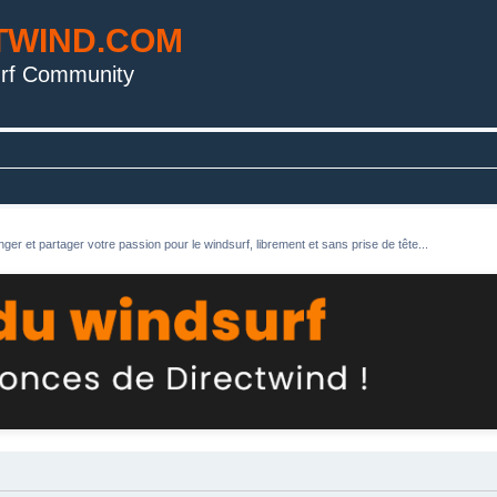
TWIND.COM
rf Community
ger et partager votre passion pour le windsurf, librement et sans prise de tête...