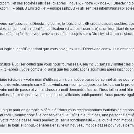
com » et ses sociétés affiliées (ci-après « nous », « notre », « nos », « Directwind.
b.com », « phpBB Limited » et « équipes phpBB ») utilisent les informations collectées
us naviguez sur « Directwind.com », le logiciel phpBB crée plusieurs cookies. Les co
 contiennent un identifiant utilisateur (ci-après « user-id ») et un identifiant de 
t créé une fois que vous avez consulté des sujets sur « Directwind.com » et stocke 
u logiciel phpBB pendant que vous naviguez sur « Directwind.com ». Ils n’entrent 
ste à utiliser celles que vous nous fournissez. Cela inclut, sans s’y limiter : les 
 » (ci-après « votre compte »), ainsi que les publications soumises après inscription
ue (ci-après « votre nom d’utilisateur »), un mot de passe personnel utilisé pour 
ations de votre compte sur « Directwind.com » sont protégées par les lois sur la pr
votre mot de passe et votre adresse e-mail demandée lors de l’inscription peut être o
quelles informations de votre compte sont affichées publiquement. Vous pouvez éga
unique pour en garantir la sécurité. Nous vous recommandons toutefois de ne pas u
nd.com », veillez donc à le conserver en lieu sûr. En aucun cas, une personne affil
otre mot de passe, vous pouvez utiliser la fonctionnalité « J’ai oublié mon mot de
-mail ; le logiciel phpBB générera ensuite un nouveau mot de passe pour vous perme