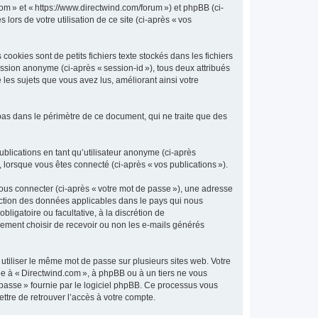
com » et « https://www.directwind.com/forum ») et phpBB (ci-
 lors de votre utilisation de ce site (ci-après « vos
okies sont de petits fichiers texte stockés dans les fichiers
session anonyme (ci-après « session-id »), tous deux attribués
les sujets que vous avez lus, améliorant ainsi votre
pas dans le périmètre de ce document, qui ne traite que des
publications en tant qu’utilisateur anonyme (ci-après
, lorsque vous êtes connecté (ci-après « vos publications »).
vous connecter (ci-après « votre mot de passe »), une adresse
otection des données applicables dans le pays qui nous
bligatoire ou facultative, à la discrétion de
lement choisir de recevoir ou non les e-mails générés
tiliser le même mot de passe sur plusieurs sites web. Votre
iée à « Directwind.com », à phpBB ou à un tiers ne vous
 passe » fournie par le logiciel phpBB. Ce processus vous
ttre de retrouver l’accès à votre compte.