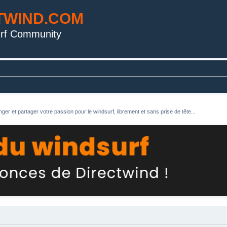
TWIND.COM
rf Community
ger et partager votre passion pour le windsurf, librement et sans prise de tête...