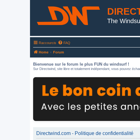
DIREC
The Windsu
Raccourcis
FAQ
Home
Forum
Bienvenue sur le forum le plus FUN du windsurf !
Sur Directwind, site libre et totalement indépendant, vous pouvez échan
Directwind.com - Politique de confidentialité