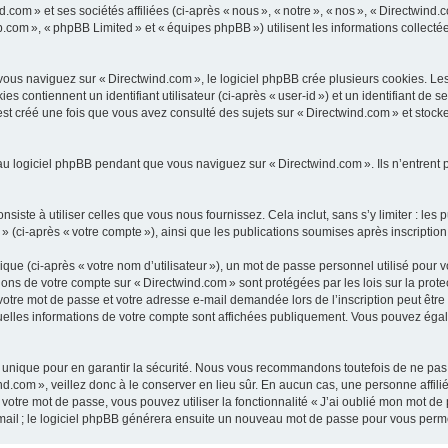
com » et ses sociétés affiliées (ci-après « nous », « notre », « nos », « Directwind.
b.com », « phpBB Limited » et « équipes phpBB ») utilisent les informations collectées
us naviguez sur « Directwind.com », le logiciel phpBB crée plusieurs cookies. Les co
 contiennent un identifiant utilisateur (ci-après « user-id ») et un identifiant de 
t créé une fois que vous avez consulté des sujets sur « Directwind.com » et stocke 
u logiciel phpBB pendant que vous naviguez sur « Directwind.com ». Ils n’entrent 
ste à utiliser celles que vous nous fournissez. Cela inclut, sans s’y limiter : les 
 » (ci-après « votre compte »), ainsi que les publications soumises après inscription
ue (ci-après « votre nom d’utilisateur »), un mot de passe personnel utilisé pour 
ations de votre compte sur « Directwind.com » sont protégées par les lois sur la pr
votre mot de passe et votre adresse e-mail demandée lors de l’inscription peut être o
quelles informations de votre compte sont affichées publiquement. Vous pouvez éga
unique pour en garantir la sécurité. Nous vous recommandons toutefois de ne pas u
nd.com », veillez donc à le conserver en lieu sûr. En aucun cas, une personne affil
otre mot de passe, vous pouvez utiliser la fonctionnalité « J’ai oublié mon mot de
-mail ; le logiciel phpBB générera ensuite un nouveau mot de passe pour vous perme