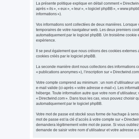
La présente politique explique en détail comment « Directwind.
après « ils », « eux », « leur », « logiciel phpBB », « www.phpb
informations »).
Vos informations sont collectées de deux manières. Lorsque vo
temporaires de votre navigateur web. Les deux premiers cookies
automatiquement par le logiciel phpBB. Un troisième cookie es
expérience.
Il se peut également que nous créions des cookies externes a
cookies créés par le logiciel phpBB.
La seconde manière dont nous collectons des informations consi
« publications anonymes »), l’inscription sur « Directwind.com
Votre compte comprend au minimum : un nom d’utilisateur uniq
e-mail valide (ci-après « votre adresse e-mail »). Les inform
héberge. Toute information autre que votre nom d’utilisateur, 
« Directwind.com ». Dans tous les cas, vous pouvez choisir 
automatiquement par le logiciel phpBB.
Votre mot de passe est stocké sous forme de hachage à sens 
mot de passe est la clé d’accès à votre compte sur « Directwi
demandera légitimement votre mot de passe. Si vous oubliez v
demande de saisir votre nom d’utilisateur et votre adresse e