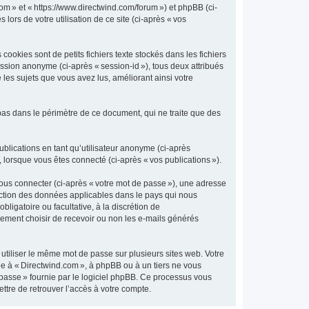
com » et « https://www.directwind.com/forum ») et phpBB (ci-
 lors de votre utilisation de ce site (ci-après « vos
okies sont de petits fichiers texte stockés dans les fichiers
session anonyme (ci-après « session-id »), tous deux attribués
les sujets que vous avez lus, améliorant ainsi votre
pas dans le périmètre de ce document, qui ne traite que des
publications en tant qu’utilisateur anonyme (ci-après
, lorsque vous êtes connecté (ci-après « vos publications »).
vous connecter (ci-après « votre mot de passe »), une adresse
otection des données applicables dans le pays qui nous
bligatoire ou facultative, à la discrétion de
lement choisir de recevoir ou non les e-mails générés
tiliser le même mot de passe sur plusieurs sites web. Votre
iée à « Directwind.com », à phpBB ou à un tiers ne vous
 passe » fournie par le logiciel phpBB. Ce processus vous
ttre de retrouver l’accès à votre compte.