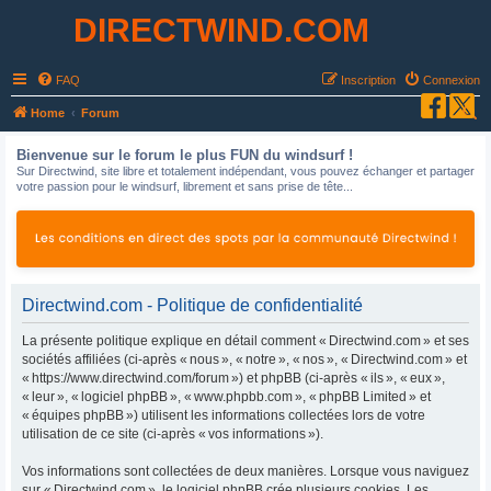
DIRECTWIND.COM
FAQ
Inscription
Connexion
R
Home
Forum
e
Bienvenue sur le forum le plus FUN du windsurf !
c
Sur Directwind, site libre et totalement indépendant, vous pouvez échanger et partager
votre passion pour le windsurf, librement et sans prise de tête...
h
e
r
c
h
Directwind.com - Politique de confidentialité
e
La présente politique explique en détail comment « Directwind.com » et ses
r
sociétés affiliées (ci-après « nous », « notre », « nos », « Directwind.com » et
« https://www.directwind.com/forum ») et phpBB (ci-après « ils », « eux »,
« leur », « logiciel phpBB », « www.phpbb.com », « phpBB Limited » et
« équipes phpBB ») utilisent les informations collectées lors de votre
utilisation de ce site (ci-après « vos informations »).
Vos informations sont collectées de deux manières. Lorsque vous naviguez
sur « Directwind.com », le logiciel phpBB crée plusieurs cookies. Les