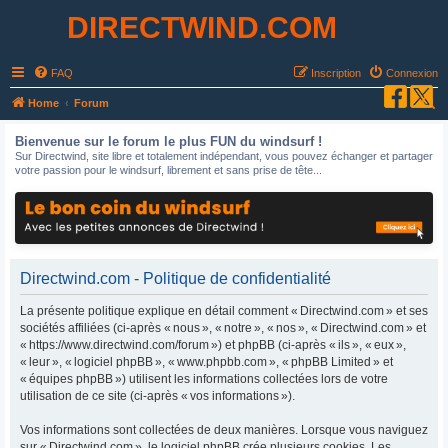
DIRECTWIND.COM
FAQ
Inscription
Connexion
R
Home
Forum
e
Bienvenue sur le forum le plus FUN du windsurf !
c
Sur Directwind, site libre et totalement indépendant, vous pouvez échanger et partager
votre passion pour le windsurf, librement et sans prise de tête...
h
e
r
c
h
Directwind.com - Politique de confidentialité
e
La présente politique explique en détail comment « Directwind.com » et ses
r
sociétés affiliées (ci-après « nous », « notre », « nos », « Directwind.com » et
« https://www.directwind.com/forum ») et phpBB (ci-après « ils », « eux »,
« leur », « logiciel phpBB », « www.phpbb.com », « phpBB Limited » et
« équipes phpBB ») utilisent les informations collectées lors de votre
utilisation de ce site (ci-après « vos informations »).
Vos informations sont collectées de deux manières. Lorsque vous naviguez
sur « Directwind.com », le logiciel phpBB crée plusieurs cookies. Les