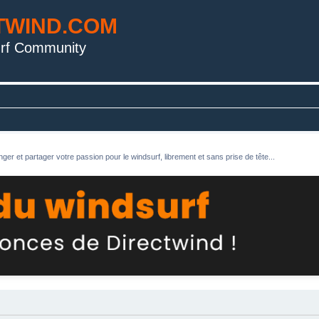
TWIND.COM
rf Community
ger et partager votre passion pour le windsurf, librement et sans prise de tête...