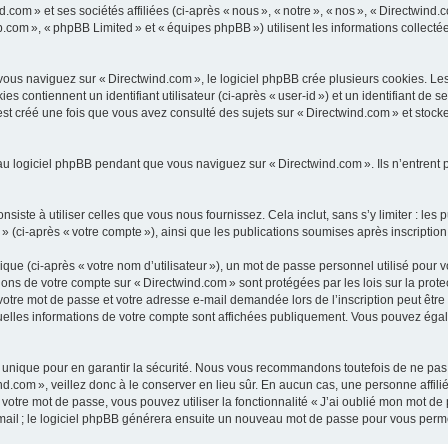
com » et ses sociétés affiliées (ci-après « nous », « notre », « nos », « Directwind.
b.com », « phpBB Limited » et « équipes phpBB ») utilisent les informations collectées
us naviguez sur « Directwind.com », le logiciel phpBB crée plusieurs cookies. Les co
 contiennent un identifiant utilisateur (ci-après « user-id ») et un identifiant de 
t créé une fois que vous avez consulté des sujets sur « Directwind.com » et stocke 
u logiciel phpBB pendant que vous naviguez sur « Directwind.com ». Ils n’entrent 
ste à utiliser celles que vous nous fournissez. Cela inclut, sans s’y limiter : les 
 » (ci-après « votre compte »), ainsi que les publications soumises après inscription
ue (ci-après « votre nom d’utilisateur »), un mot de passe personnel utilisé pour 
ations de votre compte sur « Directwind.com » sont protégées par les lois sur la pr
votre mot de passe et votre adresse e-mail demandée lors de l’inscription peut être o
quelles informations de votre compte sont affichées publiquement. Vous pouvez éga
unique pour en garantir la sécurité. Nous vous recommandons toutefois de ne pas u
nd.com », veillez donc à le conserver en lieu sûr. En aucun cas, une personne affil
otre mot de passe, vous pouvez utiliser la fonctionnalité « J’ai oublié mon mot de
-mail ; le logiciel phpBB générera ensuite un nouveau mot de passe pour vous perme