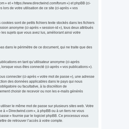
com » et « https://www.directwind.com/forum ») et phpBB (ci-
 lors de votre utilisation de ce site (ci-après « vos
okies sont de petits fichiers texte stockés dans les fichiers
session anonyme (ci-après « session-id »), tous deux attribués
les sujets que vous avez lus, améliorant ainsi votre
pas dans le périmètre de ce document, qui ne traite que des
publications en tant qu’utilisateur anonyme (ci-après
, lorsque vous êtes connecté (ci-après « vos publications »).
vous connecter (ci-après « votre mot de passe »), une adresse
otection des données applicables dans le pays qui nous
bligatoire ou facultative, à la discrétion de
lement choisir de recevoir ou non les e-mails générés
tiliser le même mot de passe sur plusieurs sites web. Votre
iée à « Directwind.com », à phpBB ou à un tiers ne vous
 passe » fournie par le logiciel phpBB. Ce processus vous
ttre de retrouver l’accès à votre compte.