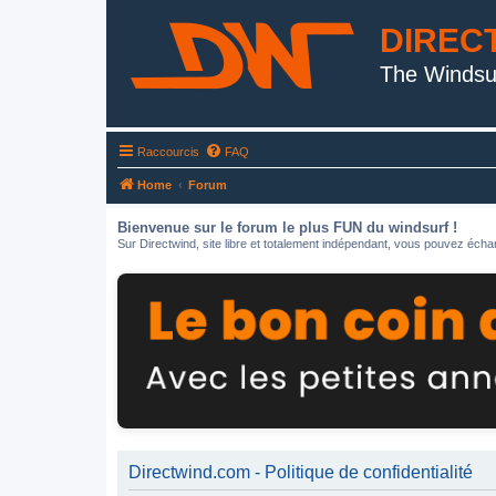
DIREC
The Windsu
Raccourcis
FAQ
Home
Forum
Bienvenue sur le forum le plus FUN du windsurf !
Sur Directwind, site libre et totalement indépendant, vous pouvez échan
Directwind.com - Politique de confidentialité