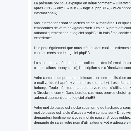
La présente politique explique en détail comment « Directwind.
après « ils », « eux », « leur », « logiciel phpBB », « www.phpb
informations »).
Vos informations sont collectées de deux manières. Lorsque vo
temporaires de votre navigateur web. Les deux premiers cookies
automatiquement par le logiciel phpBB. Un troisième cookie es
expérience.
Il se peut également que nous créions des cookies externes a
cookies créés par le logiciel phpBB.
La seconde manière dont nous collectons des informations consi
« publications anonymes »), l’inscription sur « Directwind.com
Votre compte comprend au minimum : un nom d’utilisateur uniq
e-mail valide (ci-après « votre adresse e-mail »). Les inform
héberge. Toute information autre que votre nom d’utilisateur, 
« Directwind.com ». Dans tous les cas, vous pouvez choisir 
automatiquement par le logiciel phpBB.
Votre mot de passe est stocké sous forme de hachage à sens 
mot de passe est la clé d’accès à votre compte sur « Directwi
demandera légitimement votre mot de passe. Si vous oubliez v
demande de saisir votre nom d’utilisateur et votre adresse e