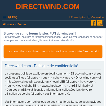
DIRECTWIND.COM
FAQ
Inscription
Connexion
R
Home
Forum
e
Bienvenue sur le forum le plus FUN du windsurf !
c
Sur Directwind, site libre et totalement indépendant, vous pouvez échanger et partager
votre passion pour le windsurf, librement et sans prise de tête...
h
e
r
c
h
Directwind.com - Politique de confidentialité
e
La présente politique explique en détail comment « Directwind.com » et ses
r
sociétés affiliées (ci-après « nous », « notre », « nos », « Directwind.com » et
« https://www.directwind.com/forum ») et phpBB (ci-après « ils », « eux »,
« leur », « logiciel phpBB », « www.phpbb.com », « phpBB Limited » et
« équipes phpBB ») utilisent les informations collectées lors de votre
utilisation de ce site (ci-après « vos informations »).
Vos informations sont collectées de deux manières. Lorsque vous naviguez
sur « Directwind.com », le logiciel phpBB crée plusieurs cookies. Les