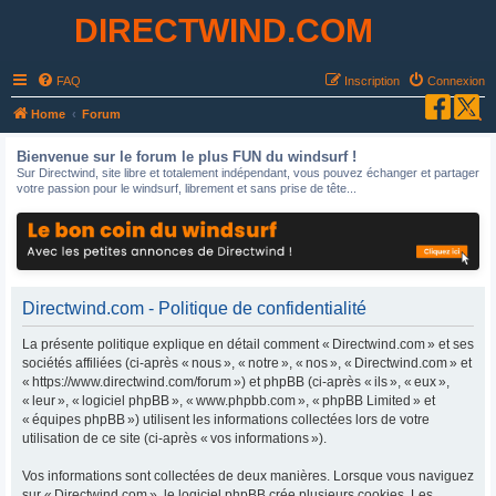
DIRECTWIND.COM
FAQ
Inscription
Connexion
R
Home
Forum
e
Bienvenue sur le forum le plus FUN du windsurf !
c
Sur Directwind, site libre et totalement indépendant, vous pouvez échanger et partager
votre passion pour le windsurf, librement et sans prise de tête...
h
e
r
c
h
Directwind.com - Politique de confidentialité
e
La présente politique explique en détail comment « Directwind.com » et ses
r
sociétés affiliées (ci-après « nous », « notre », « nos », « Directwind.com » et
« https://www.directwind.com/forum ») et phpBB (ci-après « ils », « eux »,
« leur », « logiciel phpBB », « www.phpbb.com », « phpBB Limited » et
« équipes phpBB ») utilisent les informations collectées lors de votre
utilisation de ce site (ci-après « vos informations »).
Vos informations sont collectées de deux manières. Lorsque vous naviguez
sur « Directwind.com », le logiciel phpBB crée plusieurs cookies. Les