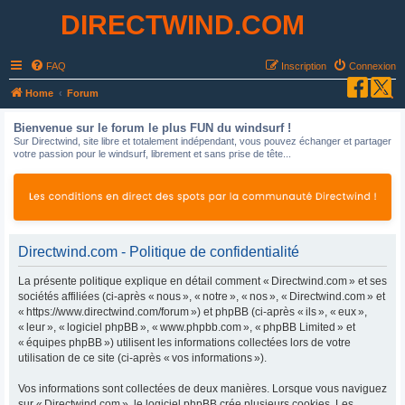
DIRECTWIND.COM
FAQ
Inscription
Connexion
R
Home
Forum
e
Bienvenue sur le forum le plus FUN du windsurf !
c
Sur Directwind, site libre et totalement indépendant, vous pouvez échanger et partager
votre passion pour le windsurf, librement et sans prise de tête...
h
e
r
c
h
Directwind.com - Politique de confidentialité
e
La présente politique explique en détail comment « Directwind.com » et ses
r
sociétés affiliées (ci-après « nous », « notre », « nos », « Directwind.com » et
« https://www.directwind.com/forum ») et phpBB (ci-après « ils », « eux »,
« leur », « logiciel phpBB », « www.phpbb.com », « phpBB Limited » et
« équipes phpBB ») utilisent les informations collectées lors de votre
utilisation de ce site (ci-après « vos informations »).
Vos informations sont collectées de deux manières. Lorsque vous naviguez
sur « Directwind.com », le logiciel phpBB crée plusieurs cookies. Les