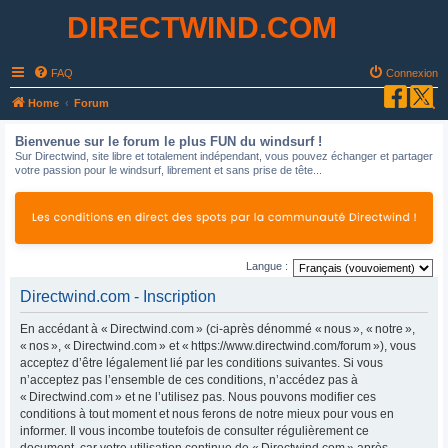
DIRECTWIND.COM
FAQ
Connexion
R
Home
Forum
e
Bienvenue sur le forum le plus FUN du windsurf !
c
Sur Directwind, site libre et totalement indépendant, vous pouvez échanger et partager
votre passion pour le windsurf, librement et sans prise de tête...
h
e
r
c
Langue :
h
Directwind.com - Inscription
e
r
En accédant à « Directwind.com » (ci-après dénommé « nous », « notre »,
« nos », « Directwind.com » et « https://www.directwind.com/forum »), vous
acceptez d’être légalement lié par les conditions suivantes. Si vous
n’acceptez pas l’ensemble de ces conditions, n’accédez pas à
« Directwind.com » et ne l’utilisez pas. Nous pouvons modifier ces
conditions à tout moment et nous ferons de notre mieux pour vous en
informer. Il vous incombe toutefois de consulter régulièrement ce
document, car votre utilisation continue de « Directwind.com » après