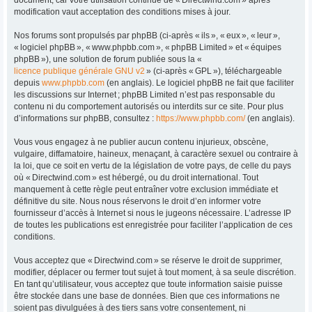
modification vaut acceptation des conditions mises à jour.
Nos forums sont propulsés par phpBB (ci-après « ils », « eux », « leur »,
« logiciel phpBB », « www.phpbb.com », « phpBB Limited » et « équipes
phpBB »), une solution de forum publiée sous la «
licence publique générale GNU v2
» (ci-après « GPL »), téléchargeable
depuis
www.phpbb.com
(en anglais). Le logiciel phpBB ne fait que faciliter
les discussions sur Internet ; phpBB Limited n’est pas responsable du
contenu ni du comportement autorisés ou interdits sur ce site. Pour plus
d’informations sur phpBB, consultez :
https://www.phpbb.com/
(en anglais).
Vous vous engagez à ne publier aucun contenu injurieux, obscène,
vulgaire, diffamatoire, haineux, menaçant, à caractère sexuel ou contraire à
la loi, que ce soit en vertu de la législation de votre pays, de celle du pays
où « Directwind.com » est hébergé, ou du droit international. Tout
manquement à cette règle peut entraîner votre exclusion immédiate et
définitive du site. Nous nous réservons le droit d’en informer votre
fournisseur d’accès à Internet si nous le jugeons nécessaire. L’adresse IP
de toutes les publications est enregistrée pour faciliter l’application de ces
conditions.
Vous acceptez que « Directwind.com » se réserve le droit de supprimer,
modifier, déplacer ou fermer tout sujet à tout moment, à sa seule discrétion.
En tant qu’utilisateur, vous acceptez que toute information saisie puisse
être stockée dans une base de données. Bien que ces informations ne
soient pas divulguées à des tiers sans votre consentement, ni