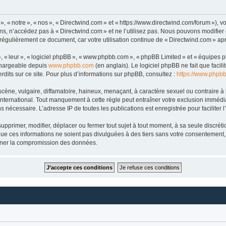
« notre », « nos », « Directwind.com » et « https://www.directwind.com/forum »), vo
ns, n’accédez pas à « Directwind.com » et ne l’utilisez pas. Nous pouvons modifier
 régulièrement ce document, car votre utilisation continue de « Directwind.com » apr
», « leur », « logiciel phpBB », « www.phpbb.com », « phpBB Limited » et « équipes 
échargeable depuis
www.phpbb.com
(en anglais). Le logiciel phpBB ne fait que facili
dits sur ce site. Pour plus d’informations sur phpBB, consultez :
https://www.phpb
e, vulgaire, diffamatoire, haineux, menaçant, à caractère sexuel ou contraire à la 
international. Tout manquement à cette règle peut entraîner votre exclusion immédiat
s nécessaire. L’adresse IP de toutes les publications est enregistrée pour faciliter l
pprimer, modifier, déplacer ou fermer tout sujet à tout moment, à sa seule discrétio
ue ces informations ne soient pas divulguées à des tiers sans votre consentement,
aîner la compromission des données.