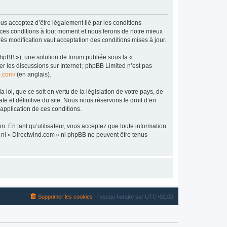
us acceptez d’être légalement lié par les conditions
 ces conditions à tout moment et nous ferons de notre mieux
ès modification vaut acceptation des conditions mises à jour.
phpBB »), une solution de forum publiée sous la «
ter les discussions sur Internet ; phpBB Limited n’est pas
b.com/
(en anglais).
loi, que ce soit en vertu de la législation de votre pays, de
e et définitive du site. Nous nous réservons le droit d’en
’application de ces conditions.
n. En tant qu’utilisateur, vous acceptez que toute information
 ni « Directwind.com » ni phpBB ne peuvent être tenus
Supprimer les cookies
Fuseau horaire sur
UTC+02:00