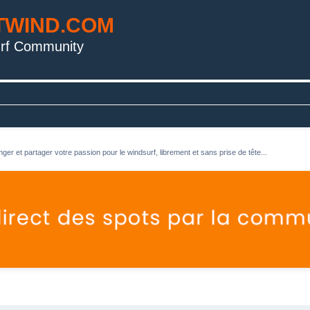
TWIND.COM
rf Community
ger et partager votre passion pour le windsurf, librement et sans prise de tête...