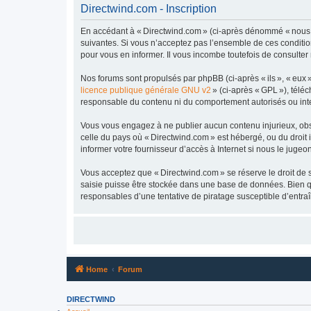
Directwind.com - Inscription
En accédant à « Directwind.com » (ci-après dénommé « nous », 
suivantes. Si vous n’acceptez pas l’ensemble de ces conditio
pour vous en informer. Il vous incombe toutefois de consulter
Nos forums sont propulsés par phpBB (ci-après « ils », « eux 
licence publique générale GNU v2
» (ci-après « GPL »), tél
responsable du contenu ni du comportement autorisés ou inter
Vous vous engagez à ne publier aucun contenu injurieux, obscèn
celle du pays où « Directwind.com » est hébergé, ou du droit 
informer votre fournisseur d’accès à Internet si nous le jugeon
Vous acceptez que « Directwind.com » se réserve le droit de su
saisie puisse être stockée dans une base de données. Bien q
responsables d’une tentative de piratage susceptible d’entr
Home
Forum
DIRECTWIND