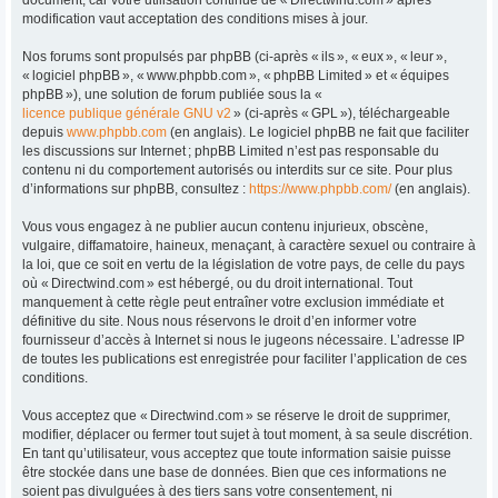
modification vaut acceptation des conditions mises à jour.
Nos forums sont propulsés par phpBB (ci-après « ils », « eux », « leur »,
« logiciel phpBB », « www.phpbb.com », « phpBB Limited » et « équipes
phpBB »), une solution de forum publiée sous la «
licence publique générale GNU v2
» (ci-après « GPL »), téléchargeable
depuis
www.phpbb.com
(en anglais). Le logiciel phpBB ne fait que faciliter
les discussions sur Internet ; phpBB Limited n’est pas responsable du
contenu ni du comportement autorisés ou interdits sur ce site. Pour plus
d’informations sur phpBB, consultez :
https://www.phpbb.com/
(en anglais).
Vous vous engagez à ne publier aucun contenu injurieux, obscène,
vulgaire, diffamatoire, haineux, menaçant, à caractère sexuel ou contraire à
la loi, que ce soit en vertu de la législation de votre pays, de celle du pays
où « Directwind.com » est hébergé, ou du droit international. Tout
manquement à cette règle peut entraîner votre exclusion immédiate et
définitive du site. Nous nous réservons le droit d’en informer votre
fournisseur d’accès à Internet si nous le jugeons nécessaire. L’adresse IP
de toutes les publications est enregistrée pour faciliter l’application de ces
conditions.
Vous acceptez que « Directwind.com » se réserve le droit de supprimer,
modifier, déplacer ou fermer tout sujet à tout moment, à sa seule discrétion.
En tant qu’utilisateur, vous acceptez que toute information saisie puisse
être stockée dans une base de données. Bien que ces informations ne
soient pas divulguées à des tiers sans votre consentement, ni