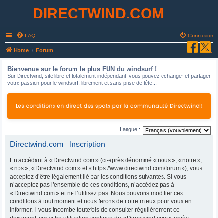
DIRECTWIND.COM
FAQ
Connexion
R
Home
Forum
e
Bienvenue sur le forum le plus FUN du windsurf !
c
Sur Directwind, site libre et totalement indépendant, vous pouvez échanger et partager
votre passion pour le windsurf, librement et sans prise de tête...
h
e
r
c
Langue :
h
Directwind.com - Inscription
e
r
En accédant à « Directwind.com » (ci-après dénommé « nous », « notre »,
« nos », « Directwind.com » et « https://www.directwind.com/forum »), vous
acceptez d’être légalement lié par les conditions suivantes. Si vous
n’acceptez pas l’ensemble de ces conditions, n’accédez pas à
« Directwind.com » et ne l’utilisez pas. Nous pouvons modifier ces
conditions à tout moment et nous ferons de notre mieux pour vous en
informer. Il vous incombe toutefois de consulter régulièrement ce
document, car votre utilisation continue de « Directwind.com » après