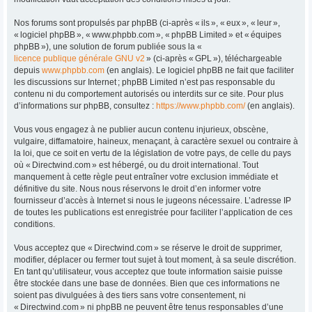
Nos forums sont propulsés par phpBB (ci-après « ils », « eux », « leur »,
« logiciel phpBB », « www.phpbb.com », « phpBB Limited » et « équipes
phpBB »), une solution de forum publiée sous la «
licence publique générale GNU v2
» (ci-après « GPL »), téléchargeable
depuis
www.phpbb.com
(en anglais). Le logiciel phpBB ne fait que faciliter
les discussions sur Internet ; phpBB Limited n’est pas responsable du
contenu ni du comportement autorisés ou interdits sur ce site. Pour plus
d’informations sur phpBB, consultez :
https://www.phpbb.com/
(en anglais).
Vous vous engagez à ne publier aucun contenu injurieux, obscène,
vulgaire, diffamatoire, haineux, menaçant, à caractère sexuel ou contraire à
la loi, que ce soit en vertu de la législation de votre pays, de celle du pays
où « Directwind.com » est hébergé, ou du droit international. Tout
manquement à cette règle peut entraîner votre exclusion immédiate et
définitive du site. Nous nous réservons le droit d’en informer votre
fournisseur d’accès à Internet si nous le jugeons nécessaire. L’adresse IP
de toutes les publications est enregistrée pour faciliter l’application de ces
conditions.
Vous acceptez que « Directwind.com » se réserve le droit de supprimer,
modifier, déplacer ou fermer tout sujet à tout moment, à sa seule discrétion.
En tant qu’utilisateur, vous acceptez que toute information saisie puisse
être stockée dans une base de données. Bien que ces informations ne
soient pas divulguées à des tiers sans votre consentement, ni
« Directwind.com » ni phpBB ne peuvent être tenus responsables d’une