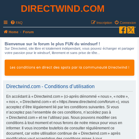
DIRECTWIND.COM
FAQ
Inscription
Connexion
R
Home
Forum
e
Bienvenue sur le forum le plus FUN du windsurf !
c
Sur Directwind, site libre et totalement indépendant, vous pouvez échanger et partager
votre passion pour le windsurf, librement et sans prise de tête...
h
e
r
c
h
Directwind.com - Conditions d’utilisation
e
En accédant à « Directwind.com » (ci-après dénommé « nous », « notre »,
r
« nos », « Directwind.com » et « https://www.directwind.com/forum »), vous
acceptez d’être légalement lié par les conditions suivantes. Si vous
n’acceptez pas l’ensemble de ces conditions, n’accédez pas à
« Directwind.com » et ne l’utilisez pas. Nous pouvons modifier ces
conditions à tout moment et nous ferons de notre mieux pour vous en
informer. Il vous incombe toutefois de consulter régulièrement ce
document, car votre utilisation continue de « Directwind.com » après
modification vaut acceptation des conditions mises à jour.