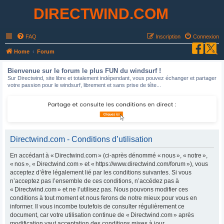
DIRECTWIND.COM
FAQ
Inscription
Connexion
R
Home
Forum
e
Bienvenue sur le forum le plus FUN du windsurf !
c
Sur Directwind, site libre et totalement indépendant, vous pouvez échanger et partager
votre passion pour le windsurf, librement et sans prise de tête...
h
e
r
c
h
Directwind.com - Conditions d’utilisation
e
En accédant à « Directwind.com » (ci-après dénommé « nous », « notre »,
r
« nos », « Directwind.com » et « https://www.directwind.com/forum »), vous
acceptez d’être légalement lié par les conditions suivantes. Si vous
n’acceptez pas l’ensemble de ces conditions, n’accédez pas à
« Directwind.com » et ne l’utilisez pas. Nous pouvons modifier ces
conditions à tout moment et nous ferons de notre mieux pour vous en
informer. Il vous incombe toutefois de consulter régulièrement ce
document, car votre utilisation continue de « Directwind.com » après
modification vaut acceptation des conditions mises à jour.