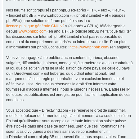
Nos forums sont propulsés par phpBB (ci-après « ils », « eux », « leur »,
« logiciel phpBB », « www.phpbb.com », « phpBB Limited » et « équipes
phpBB »), une solution de forum publiée sous la «
licence publique générale GNU v2
» (ci-après « GPL »), téléchargeable
depuis
www.phpbb.com
(en anglais). Le logiciel phpBB ne fait que faciliter
les discussions sur Internet ; phpBB Limited n’est pas responsable du
contenu ni du comportement autorisés ou interdits sur ce site. Pour plus
d’informations sur phpBB, consultez :
https://www.phpbb.com/
(en anglais).
Vous vous engagez à ne publier aucun contenu injurieux, obscène,
vulgaire, diffamatoire, haineux, menaçant, à caractère sexuel ou contraire à
la loi, que ce soit en vertu de la législation de votre pays, de celle du pays
où « Directwind.com » est hébergé, ou du droit international. Tout
manquement à cette règle peut entraîner votre exclusion immédiate et
définitive du site. Nous nous réservons le droit d’en informer votre
fournisseur d’accès à Internet si nous le jugeons nécessaire. L’adresse IP
de toutes les publications est enregistrée pour faciliter l’application de ces
conditions.
Vous acceptez que « Directwind.com » se réserve le droit de supprimer,
modifier, déplacer ou fermer tout sujet à tout moment, à sa seule discrétion.
En tant qu’utilisateur, vous acceptez que toute information saisie puisse
être stockée dans une base de données. Bien que ces informations ne
soient pas divulguées à des tiers sans votre consentement, ni
« Directwind.com » ni phpBB ne peuvent être tenus responsables d’une