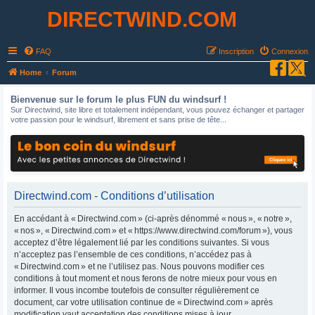
DIRECTWIND.COM
FAQ
Inscription
Connexion
R
Home
Forum
e
Bienvenue sur le forum le plus FUN du windsurf !
c
Sur Directwind, site libre et totalement indépendant, vous pouvez échanger et partager
votre passion pour le windsurf, librement et sans prise de tête...
h
e
r
c
h
Directwind.com - Conditions d’utilisation
e
En accédant à « Directwind.com » (ci-après dénommé « nous », « notre »,
r
« nos », « Directwind.com » et « https://www.directwind.com/forum »), vous
acceptez d’être légalement lié par les conditions suivantes. Si vous
n’acceptez pas l’ensemble de ces conditions, n’accédez pas à
« Directwind.com » et ne l’utilisez pas. Nous pouvons modifier ces
conditions à tout moment et nous ferons de notre mieux pour vous en
informer. Il vous incombe toutefois de consulter régulièrement ce
document, car votre utilisation continue de « Directwind.com » après
modification vaut acceptation des conditions mises à jour.