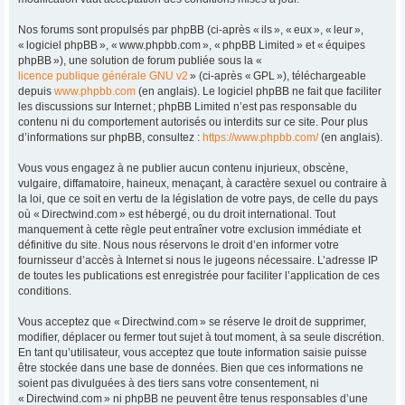
Nos forums sont propulsés par phpBB (ci-après « ils », « eux », « leur »,
« logiciel phpBB », « www.phpbb.com », « phpBB Limited » et « équipes
phpBB »), une solution de forum publiée sous la «
licence publique générale GNU v2
» (ci-après « GPL »), téléchargeable
depuis
www.phpbb.com
(en anglais). Le logiciel phpBB ne fait que faciliter
les discussions sur Internet ; phpBB Limited n’est pas responsable du
contenu ni du comportement autorisés ou interdits sur ce site. Pour plus
d’informations sur phpBB, consultez :
https://www.phpbb.com/
(en anglais).
Vous vous engagez à ne publier aucun contenu injurieux, obscène,
vulgaire, diffamatoire, haineux, menaçant, à caractère sexuel ou contraire à
la loi, que ce soit en vertu de la législation de votre pays, de celle du pays
où « Directwind.com » est hébergé, ou du droit international. Tout
manquement à cette règle peut entraîner votre exclusion immédiate et
définitive du site. Nous nous réservons le droit d’en informer votre
fournisseur d’accès à Internet si nous le jugeons nécessaire. L’adresse IP
de toutes les publications est enregistrée pour faciliter l’application de ces
conditions.
Vous acceptez que « Directwind.com » se réserve le droit de supprimer,
modifier, déplacer ou fermer tout sujet à tout moment, à sa seule discrétion.
En tant qu’utilisateur, vous acceptez que toute information saisie puisse
être stockée dans une base de données. Bien que ces informations ne
soient pas divulguées à des tiers sans votre consentement, ni
« Directwind.com » ni phpBB ne peuvent être tenus responsables d’une