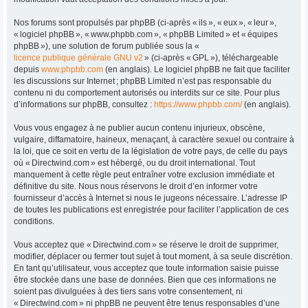
Nos forums sont propulsés par phpBB (ci-après « ils », « eux », « leur »,
« logiciel phpBB », « www.phpbb.com », « phpBB Limited » et « équipes
phpBB »), une solution de forum publiée sous la «
licence publique générale GNU v2
» (ci-après « GPL »), téléchargeable
depuis
www.phpbb.com
(en anglais). Le logiciel phpBB ne fait que faciliter
les discussions sur Internet ; phpBB Limited n’est pas responsable du
contenu ni du comportement autorisés ou interdits sur ce site. Pour plus
d’informations sur phpBB, consultez :
https://www.phpbb.com/
(en anglais).
Vous vous engagez à ne publier aucun contenu injurieux, obscène,
vulgaire, diffamatoire, haineux, menaçant, à caractère sexuel ou contraire à
la loi, que ce soit en vertu de la législation de votre pays, de celle du pays
où « Directwind.com » est hébergé, ou du droit international. Tout
manquement à cette règle peut entraîner votre exclusion immédiate et
définitive du site. Nous nous réservons le droit d’en informer votre
fournisseur d’accès à Internet si nous le jugeons nécessaire. L’adresse IP
de toutes les publications est enregistrée pour faciliter l’application de ces
conditions.
Vous acceptez que « Directwind.com » se réserve le droit de supprimer,
modifier, déplacer ou fermer tout sujet à tout moment, à sa seule discrétion.
En tant qu’utilisateur, vous acceptez que toute information saisie puisse
être stockée dans une base de données. Bien que ces informations ne
soient pas divulguées à des tiers sans votre consentement, ni
« Directwind.com » ni phpBB ne peuvent être tenus responsables d’une