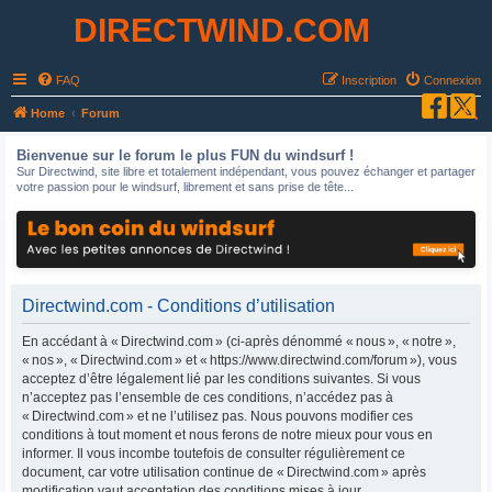
DIRECTWIND.COM
FAQ
Inscription
Connexion
R
Home
Forum
e
Bienvenue sur le forum le plus FUN du windsurf !
c
Sur Directwind, site libre et totalement indépendant, vous pouvez échanger et partager
votre passion pour le windsurf, librement et sans prise de tête...
h
e
r
c
h
Directwind.com - Conditions d’utilisation
e
En accédant à « Directwind.com » (ci-après dénommé « nous », « notre »,
r
« nos », « Directwind.com » et « https://www.directwind.com/forum »), vous
acceptez d’être légalement lié par les conditions suivantes. Si vous
n’acceptez pas l’ensemble de ces conditions, n’accédez pas à
« Directwind.com » et ne l’utilisez pas. Nous pouvons modifier ces
conditions à tout moment et nous ferons de notre mieux pour vous en
informer. Il vous incombe toutefois de consulter régulièrement ce
document, car votre utilisation continue de « Directwind.com » après
modification vaut acceptation des conditions mises à jour.