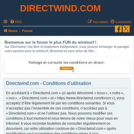
DIRECTWIND.COM
FAQ
Inscription
Connexion
R
Home
Forum
e
Bienvenue sur le forum le plus FUN du windsurf !
c
Sur Directwind, site libre et totalement indépendant, vous pouvez échanger et partager
votre passion pour le windsurf, librement et sans prise de tête...
h
e
r
c
h
Directwind.com - Conditions d’utilisation
e
En accédant à « Directwind.com » (ci-après dénommé « nous », « notre »,
r
« nos », « Directwind.com » et « https://www.directwind.com/forum »), vous
acceptez d’être légalement lié par les conditions suivantes. Si vous
n’acceptez pas l’ensemble de ces conditions, n’accédez pas à
« Directwind.com » et ne l’utilisez pas. Nous pouvons modifier ces
conditions à tout moment et nous ferons de notre mieux pour vous en
informer. Il vous incombe toutefois de consulter régulièrement ce
document, car votre utilisation continue de « Directwind.com » après
modification vaut acceptation des conditions mises à jour.