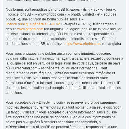
Nos forums sont propulsés par phpBB (ci-après « ils », « eux », « leur »,
« logiciel phpBB », « www.phpbb.com », « phpBB Limited » et « équipes
phpBB »), une solution de forum publiée sous la «
licence publique générale GNU v2
» (ci-après « GPL »), téléchargeable
depuis
www.phpbb.com
(en anglais). Le logiciel phpBB ne fait que faciliter
les discussions sur Internet ; phpBB Limited n’est pas responsable du
contenu ni du comportement autorisés ou interdits sur ce site. Pour plus
d’informations sur phpBB, consultez :
https://www.phpbb.com/
(en anglais).
Vous vous engagez à ne publier aucun contenu injurieux, obscène,
vulgaire, diffamatoire, haineux, menaçant, à caractère sexuel ou contraire à
la loi, que ce soit en vertu de la législation de votre pays, de celle du pays
où « Directwind.com » est hébergé, ou du droit international. Tout
manquement à cette règle peut entraîner votre exclusion immédiate et
définitive du site. Nous nous réservons le droit d’en informer votre
fournisseur d’accès à Internet si nous le jugeons nécessaire. L’adresse IP
de toutes les publications est enregistrée pour faciliter l’application de ces
conditions.
Vous acceptez que « Directwind.com » se réserve le droit de supprimer,
modifier, déplacer ou fermer tout sujet à tout moment, à sa seule discrétion.
En tant qu’utilisateur, vous acceptez que toute information saisie puisse
être stockée dans une base de données. Bien que ces informations ne
soient pas divulguées à des tiers sans votre consentement, ni
« Directwind.com » ni phpBB ne peuvent être tenus responsables d’une