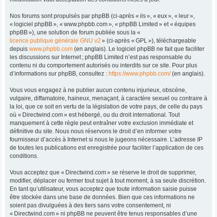
Nos forums sont propulsés par phpBB (ci-après « ils », « eux », « leur »,
« logiciel phpBB », « www.phpbb.com », « phpBB Limited » et « équipes
phpBB »), une solution de forum publiée sous la «
licence publique générale GNU v2
» (ci-après « GPL »), téléchargeable
depuis
www.phpbb.com
(en anglais). Le logiciel phpBB ne fait que faciliter
les discussions sur Internet ; phpBB Limited n’est pas responsable du
contenu ni du comportement autorisés ou interdits sur ce site. Pour plus
d’informations sur phpBB, consultez :
https://www.phpbb.com/
(en anglais).
Vous vous engagez à ne publier aucun contenu injurieux, obscène,
vulgaire, diffamatoire, haineux, menaçant, à caractère sexuel ou contraire à
la loi, que ce soit en vertu de la législation de votre pays, de celle du pays
où « Directwind.com » est hébergé, ou du droit international. Tout
manquement à cette règle peut entraîner votre exclusion immédiate et
définitive du site. Nous nous réservons le droit d’en informer votre
fournisseur d’accès à Internet si nous le jugeons nécessaire. L’adresse IP
de toutes les publications est enregistrée pour faciliter l’application de ces
conditions.
Vous acceptez que « Directwind.com » se réserve le droit de supprimer,
modifier, déplacer ou fermer tout sujet à tout moment, à sa seule discrétion.
En tant qu’utilisateur, vous acceptez que toute information saisie puisse
être stockée dans une base de données. Bien que ces informations ne
soient pas divulguées à des tiers sans votre consentement, ni
« Directwind.com » ni phpBB ne peuvent être tenus responsables d’une