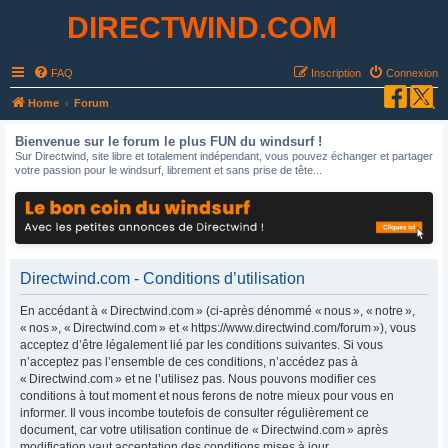
DIRECTWIND.COM
FAQ
Inscription
Connexion
R
Home
Forum
e
Bienvenue sur le forum le plus FUN du windsurf !
c
Sur Directwind, site libre et totalement indépendant, vous pouvez échanger et partager
votre passion pour le windsurf, librement et sans prise de tête...
h
e
r
c
h
Directwind.com - Conditions d’utilisation
e
En accédant à « Directwind.com » (ci-après dénommé « nous », « notre »,
r
« nos », « Directwind.com » et « https://www.directwind.com/forum »), vous
acceptez d’être légalement lié par les conditions suivantes. Si vous
n’acceptez pas l’ensemble de ces conditions, n’accédez pas à
« Directwind.com » et ne l’utilisez pas. Nous pouvons modifier ces
conditions à tout moment et nous ferons de notre mieux pour vous en
informer. Il vous incombe toutefois de consulter régulièrement ce
document, car votre utilisation continue de « Directwind.com » après
modification vaut acceptation des conditions mises à jour.