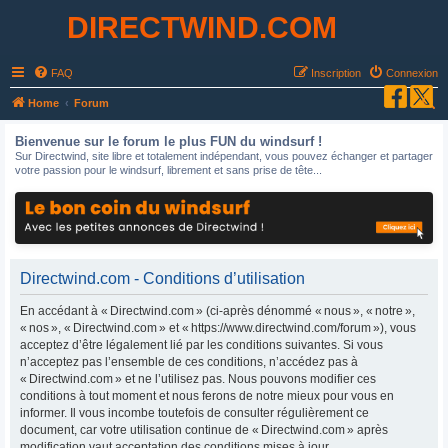
DIRECTWIND.COM
FAQ
Inscription
Connexion
R
Home
Forum
e
Bienvenue sur le forum le plus FUN du windsurf !
c
Sur Directwind, site libre et totalement indépendant, vous pouvez échanger et partager
votre passion pour le windsurf, librement et sans prise de tête...
h
e
r
c
h
Directwind.com - Conditions d’utilisation
e
En accédant à « Directwind.com » (ci-après dénommé « nous », « notre »,
r
« nos », « Directwind.com » et « https://www.directwind.com/forum »), vous
acceptez d’être légalement lié par les conditions suivantes. Si vous
n’acceptez pas l’ensemble de ces conditions, n’accédez pas à
« Directwind.com » et ne l’utilisez pas. Nous pouvons modifier ces
conditions à tout moment et nous ferons de notre mieux pour vous en
informer. Il vous incombe toutefois de consulter régulièrement ce
document, car votre utilisation continue de « Directwind.com » après
modification vaut acceptation des conditions mises à jour.