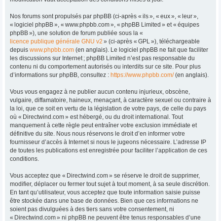
Nos forums sont propulsés par phpBB (ci-après « ils », « eux », « leur »,
« logiciel phpBB », « www.phpbb.com », « phpBB Limited » et « équipes
phpBB »), une solution de forum publiée sous la «
licence publique générale GNU v2
» (ci-après « GPL »), téléchargeable
depuis
www.phpbb.com
(en anglais). Le logiciel phpBB ne fait que faciliter
les discussions sur Internet ; phpBB Limited n’est pas responsable du
contenu ni du comportement autorisés ou interdits sur ce site. Pour plus
d’informations sur phpBB, consultez :
https://www.phpbb.com/
(en anglais).
Vous vous engagez à ne publier aucun contenu injurieux, obscène,
vulgaire, diffamatoire, haineux, menaçant, à caractère sexuel ou contraire à
la loi, que ce soit en vertu de la législation de votre pays, de celle du pays
où « Directwind.com » est hébergé, ou du droit international. Tout
manquement à cette règle peut entraîner votre exclusion immédiate et
définitive du site. Nous nous réservons le droit d’en informer votre
fournisseur d’accès à Internet si nous le jugeons nécessaire. L’adresse IP
de toutes les publications est enregistrée pour faciliter l’application de ces
conditions.
Vous acceptez que « Directwind.com » se réserve le droit de supprimer,
modifier, déplacer ou fermer tout sujet à tout moment, à sa seule discrétion.
En tant qu’utilisateur, vous acceptez que toute information saisie puisse
être stockée dans une base de données. Bien que ces informations ne
soient pas divulguées à des tiers sans votre consentement, ni
« Directwind.com » ni phpBB ne peuvent être tenus responsables d’une