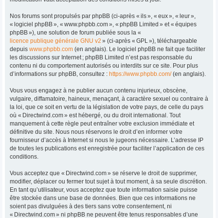
Nos forums sont propulsés par phpBB (ci-après « ils », « eux », « leur »,
« logiciel phpBB », « www.phpbb.com », « phpBB Limited » et « équipes
phpBB »), une solution de forum publiée sous la «
licence publique générale GNU v2
» (ci-après « GPL »), téléchargeable
depuis
www.phpbb.com
(en anglais). Le logiciel phpBB ne fait que faciliter
les discussions sur Internet ; phpBB Limited n’est pas responsable du
contenu ni du comportement autorisés ou interdits sur ce site. Pour plus
d’informations sur phpBB, consultez :
https://www.phpbb.com/
(en anglais).
Vous vous engagez à ne publier aucun contenu injurieux, obscène,
vulgaire, diffamatoire, haineux, menaçant, à caractère sexuel ou contraire à
la loi, que ce soit en vertu de la législation de votre pays, de celle du pays
où « Directwind.com » est hébergé, ou du droit international. Tout
manquement à cette règle peut entraîner votre exclusion immédiate et
définitive du site. Nous nous réservons le droit d’en informer votre
fournisseur d’accès à Internet si nous le jugeons nécessaire. L’adresse IP
de toutes les publications est enregistrée pour faciliter l’application de ces
conditions.
Vous acceptez que « Directwind.com » se réserve le droit de supprimer,
modifier, déplacer ou fermer tout sujet à tout moment, à sa seule discrétion.
En tant qu’utilisateur, vous acceptez que toute information saisie puisse
être stockée dans une base de données. Bien que ces informations ne
soient pas divulguées à des tiers sans votre consentement, ni
« Directwind.com » ni phpBB ne peuvent être tenus responsables d’une