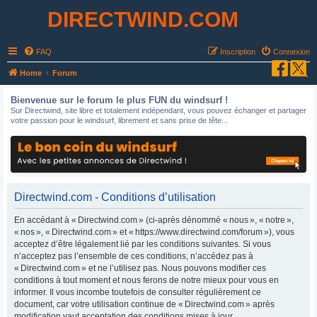
DIRECTWIND.COM
FAQ
Inscription
Connexion
R
Home
Forum
e
Bienvenue sur le forum le plus FUN du windsurf !
c
Sur Directwind, site libre et totalement indépendant, vous pouvez échanger et partager
votre passion pour le windsurf, librement et sans prise de tête...
h
e
r
c
h
Directwind.com - Conditions d’utilisation
e
En accédant à « Directwind.com » (ci-après dénommé « nous », « notre »,
r
« nos », « Directwind.com » et « https://www.directwind.com/forum »), vous
acceptez d’être légalement lié par les conditions suivantes. Si vous
n’acceptez pas l’ensemble de ces conditions, n’accédez pas à
« Directwind.com » et ne l’utilisez pas. Nous pouvons modifier ces
conditions à tout moment et nous ferons de notre mieux pour vous en
informer. Il vous incombe toutefois de consulter régulièrement ce
document, car votre utilisation continue de « Directwind.com » après
modification vaut acceptation des conditions mises à jour.