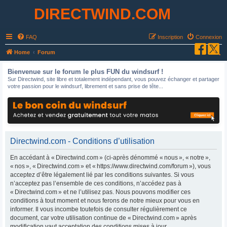
DIRECTWIND.COM
FAQ
Inscription
Connexion
R
Home
Forum
e
Bienvenue sur le forum le plus FUN du windsurf !
c
Sur Directwind, site libre et totalement indépendant, vous pouvez échanger et partager
votre passion pour le windsurf, librement et sans prise de tête...
h
e
r
c
h
Directwind.com - Conditions d’utilisation
e
En accédant à « Directwind.com » (ci-après dénommé « nous », « notre »,
r
« nos », « Directwind.com » et « https://www.directwind.com/forum »), vous
acceptez d’être légalement lié par les conditions suivantes. Si vous
n’acceptez pas l’ensemble de ces conditions, n’accédez pas à
« Directwind.com » et ne l’utilisez pas. Nous pouvons modifier ces
conditions à tout moment et nous ferons de notre mieux pour vous en
informer. Il vous incombe toutefois de consulter régulièrement ce
document, car votre utilisation continue de « Directwind.com » après
modification vaut acceptation des conditions mises à jour.