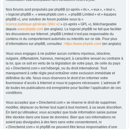
Nos forums sont propulsés par phpBB (ci-après « ils », « eux », « leur »,
« logiciel phpBB », « www.phpbb.com », « phpBB Limited » et « équipes
phpBB »), une solution de forum publiée sous la «
licence publique générale GNU v2
» (ci-après « GPL »), téléchargeable
depuis
www.phpbb.com
(en anglais). Le logiciel phpBB ne fait que faciliter
les discussions sur Internet ; phpBB Limited n’est pas responsable du
contenu ni du comportement autorisés ou interdits sur ce site. Pour plus
d’informations sur phpBB, consultez :
https://www.phpbb.com/
(en anglais).
Vous vous engagez à ne publier aucun contenu injurieux, obscène,
vulgaire, diffamatoire, haineux, menaçant, à caractère sexuel ou contraire à
la loi, que ce soit en vertu de la législation de votre pays, de celle du pays
où « Directwind.com » est hébergé, ou du droit international. Tout
manquement à cette règle peut entraîner votre exclusion immédiate et
définitive du site. Nous nous réservons le droit d’en informer votre
fournisseur d’accès à Internet si nous le jugeons nécessaire. L’adresse IP
de toutes les publications est enregistrée pour faciliter l’application de ces
conditions.
Vous acceptez que « Directwind.com » se réserve le droit de supprimer,
modifier, déplacer ou fermer tout sujet à tout moment, à sa seule discrétion.
En tant qu’utilisateur, vous acceptez que toute information saisie puisse
être stockée dans une base de données. Bien que ces informations ne
soient pas divulguées à des tiers sans votre consentement, ni
« Directwind.com » ni phpBB ne peuvent être tenus responsables d’une