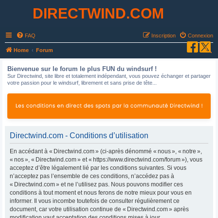
DIRECTWIND.COM
FAQ
Inscription
Connexion
R
Home
Forum
e
Bienvenue sur le forum le plus FUN du windsurf !
c
Sur Directwind, site libre et totalement indépendant, vous pouvez échanger et partager
votre passion pour le windsurf, librement et sans prise de tête...
h
e
r
c
h
Directwind.com - Conditions d’utilisation
e
En accédant à « Directwind.com » (ci-après dénommé « nous », « notre »,
r
« nos », « Directwind.com » et « https://www.directwind.com/forum »), vous
acceptez d’être légalement lié par les conditions suivantes. Si vous
n’acceptez pas l’ensemble de ces conditions, n’accédez pas à
« Directwind.com » et ne l’utilisez pas. Nous pouvons modifier ces
conditions à tout moment et nous ferons de notre mieux pour vous en
informer. Il vous incombe toutefois de consulter régulièrement ce
document, car votre utilisation continue de « Directwind.com » après
modification vaut acceptation des conditions mises à jour.