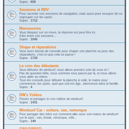
Sujets :
658
Sessions et RDV
Pour raconter vos sessions de navigation, mais aussi pour essayer de se
regrouper sur les spots.
Sujets :
1712
Manoeuvres
Vous bloquez sur un move, la réponse est peut être ici.
A lire entre vos sessions...
Sujets :
1045
Shape et réparations
Vous avez besoin de conseils pour shaper une planche ou pour des
réparations, c'est ici que cela se passe !
Sujets :
1730
Le coin des débutants
Vous débutez de windsurf, nous allons prendre soin de vous ici !
Pas de question bête, nous sommes tous passé par là, et nous allons
vous aider au mieux.
Tous les conseils pour débuter la planche à voile, le matos pour
commencer, les spots, quel que soit ton âge...bienvenue dans la famille.
Sujets :
4
DW's Vidéos
Postez et partagez ici vos vidéos de windsurf.
Sujets :
1431
Windsurf Car : voiture, van, remorque
Pour partager des infos sur comment aller avec son matos de windsurf
sur le spot : van, break, remorque, vélo...
Sujets :
149
GPS/SPEED