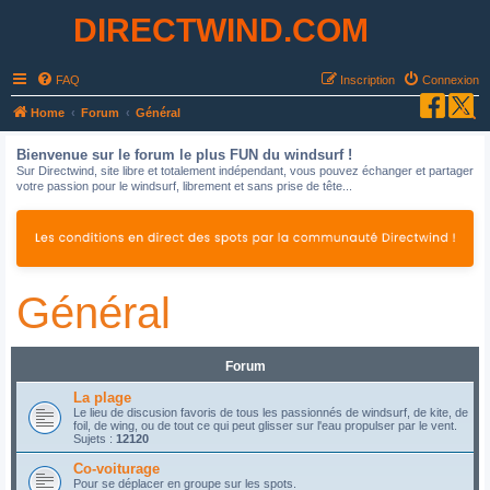
DIRECTWIND.COM
FAQ
Inscription
Connexion
R
Home
Forum
Général
e
Bienvenue sur le forum le plus FUN du windsurf !
c
Sur Directwind, site libre et totalement indépendant, vous pouvez échanger et partager
votre passion pour le windsurf, librement et sans prise de tête...
h
e
r
c
Général
h
e
r
Forum
La plage
Le lieu de discusion favoris de tous les passionnés de windsurf, de kite, de
foil, de wing, ou de tout ce qui peut glisser sur l'eau propulser par le vent.
Sujets :
12120
Co-voiturage
Pour se déplacer en groupe sur les spots.