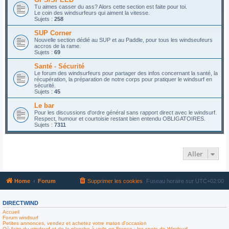
Tu aimes casser du ass? Alors cette section est faite pour toi.
Le coin des windsurfeurs qui aiment la vitesse.
Sujets :
258
SUP Corner
Nouvelle section dédié au SUP et au Paddle, pour tous les windseufeurs
accros de la rame.
Sujets :
69
Santé - Sécurité
Le forum des windsurfeurs pour partager des infos concernant la santé, la
récupération, la préparation de notre corps pour pratiquer le windsurf en
sécurité.
Sujets :
45
Le bar
Pour les discussions d'ordre général sans rapport direct avec le windsurf.
Respect, humour et courtoisie restant bien entendu OBLIGATOIRES.
Sujets :
7311
Aller
Home
Forum
Supprimer les cookies
Fuseau horaire sur
UTC+02:00
DIRECTWIND
Accueil
Forum windsurf
Petites annonces, vendez et achetez votre matos d'occasion
Où faire du windsurf et de la planche à voile en France : les spots de Windsurf