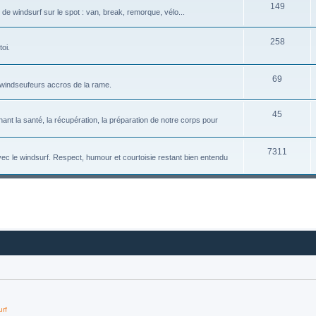
149
e windsurf sur le spot : van, break, remorque, vélo...
258
oi.
69
 windseufeurs accros de la rame.
45
nt la santé, la récupération, la préparation de notre corps pour
7311
vec le windsurf. Respect, humour et courtoisie restant bien entendu
urf