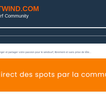
TWIND.COM
rf Community
ger et partager votre passion pour le windsurf, librement et sans prise de tête...