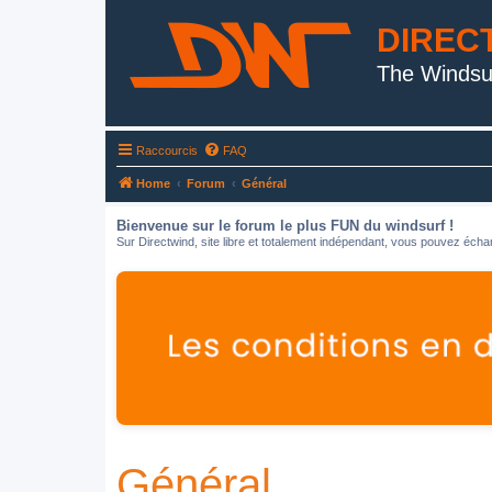
DIREC
The Windsu
Raccourcis
FAQ
Home
Forum
Général
Bienvenue sur le forum le plus FUN du windsurf !
Sur Directwind, site libre et totalement indépendant, vous pouvez échan
Général