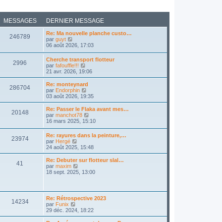
MESSAGES
DERNIER MESSAGE
Re: Ma nouvelle planche custo…
246789
C
par
guyt
o
06 août 2026, 17:03
n
s
Cherche transport flotteur
2996
u
C
par
fafouffle!!!
l
o
21 avr. 2026, 19:06
t
n
e
s
Re: monteynard
r
286704
u
C
par
Endorphin
l
l
o
03 août 2026, 19:35
e
t
n
d
e
s
Re: Passer le Flaka avant mes…
e
20148
r
u
C
par
manchot78
r
l
l
o
16 mars 2025, 15:10
n
e
t
n
i
d
e
s
e
Re: rayures dans la peinture,…
e
r
23974
u
r
C
par
Hergé
r
l
l
m
o
24 août 2025, 15:48
n
e
t
e
n
i
d
e
s
s
Re: Debuter sur flotteur slal…
e
e
r
41
s
u
C
par
maxim
r
r
l
a
l
o
18 sept. 2025, 13:00
m
n
e
g
t
n
e
i
d
e
e
s
s
e
e
r
u
s
r
r
l
l
a
m
n
Re: Rétrospective 2023
e
14234
t
g
e
C
i
par
Funix
d
e
e
s
o
e
29 déc. 2024, 18:22
e
r
s
n
r
r
l
a
s
m