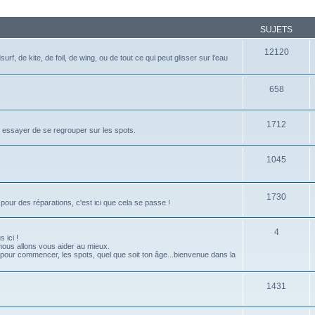
SUJETS
12120
rf, de kite, de foil, de wing, ou de tout ce qui peut glisser sur l'eau
658
1712
 essayer de se regrouper sur les spots.
1045
1730
our des réparations, c'est ici que cela se passe !
4
 ici !
nous allons vous aider au mieux.
s pour commencer, les spots, quel que soit ton âge...bienvenue dans la
1431