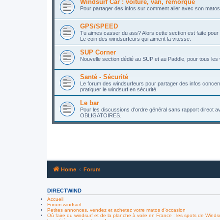
Windsurf Car : voiture, van, remorque
Pour partager des infos sur comment aller avec son matos d
GPS/SPEED
Tu aimes casser du ass? Alors cette section est faite pour t
Le coin des windsurfeurs qui aiment la vitesse.
SUP Corner
Nouvelle section dédié au SUP et au Paddle, pour tous les
Santé - Sécurité
Le forum des windsurfeurs pour partager des infos concerna
pratiquer le windsurf en sécurité.
Le bar
Pour les discussions d'ordre général sans rapport direct a
OBLIGATOIRES.
Home
Forum
DIRECTWIND
Accueil
Forum windsurf
Petites annonces, vendez et achetez votre matos d'occasion
Où faire du windsurf et de la planche à voile en France : les spots de Winds