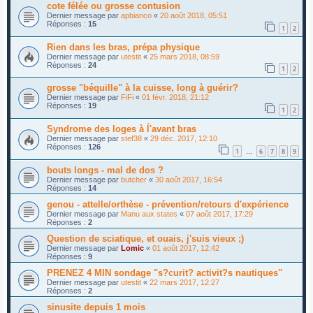
cote félée ou grosse contusion
Dernier message par
apbianco
«
20 août 2018, 05:51
Réponses :
15
1
2
Rien dans les bras, prépa physique
Dernier message par
utestit
«
25 mars 2018, 08:59
Réponses :
24
1
2
grosse "béquille" à la cuisse, long à guérir?
Dernier message par
FiFi
«
01 févr. 2018, 21:12
Réponses :
19
1
2
Syndrome des loges à ĺ'avant bras
Dernier message par
stef38
«
29 déc. 2017, 12:10
Réponses :
126
1
6
7
8
9
…
bouts longs - mal de dos ?
Dernier message par
butcher
«
30 août 2017, 16:54
Réponses :
14
genou - attelle/orthèse - prévention/retours d'expérience
Dernier message par
Manu aux states
«
07 août 2017, 17:29
Réponses :
2
Question de sciatique, et ouais, j'suis vieux ;)
Dernier message par
Lomic
«
01 août 2017, 12:42
Réponses :
9
PRENEZ 4 MIN sondage "s?curit? activit?s nautiques"
Dernier message par
utestit
«
22 mars 2017, 12:27
Réponses :
2
sinusite depuis 1 mois