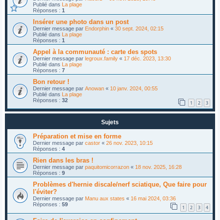
Publié dans
La plage
Réponses :
1
Insérer une photo dans un post
Dernier message par
Endorphin
«
30 sept. 2024, 02:15
Publié dans
La plage
Réponses :
1
Appel à la communauté : carte des spots
Dernier message par
legroux.family
«
17 déc. 2023, 13:30
Publié dans
La plage
Réponses :
7
Bon retour !
Dernier message par
Anowan
«
10 janv. 2024, 00:55
Publié dans
La plage
Réponses :
32
1
2
3
Sujets
Préparation et mise en forme
Dernier message par
castor
«
26 nov. 2023, 10:15
Réponses :
4
Rien dans les bras !
Dernier message par
paquitomicorrazon
«
18 nov. 2025, 16:28
Réponses :
9
Problèmes d'hernie discale/nerf sciatique, Que faire pour
l'éviter?
Dernier message par
Manu aux states
«
16 mai 2024, 03:36
Réponses :
59
1
2
3
4