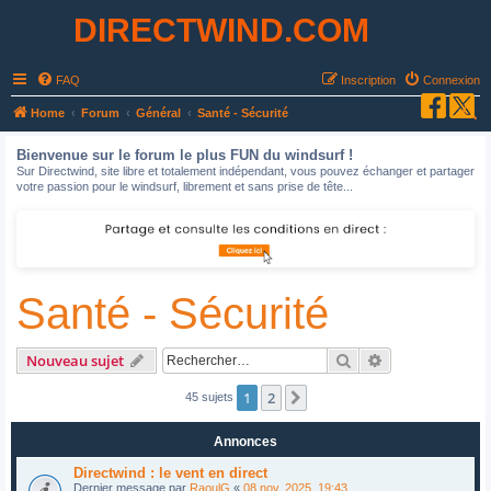
DIRECTWIND.COM
FAQ
Inscription
Connexion
R
Home
Forum
Général
Santé - Sécurité
e
Bienvenue sur le forum le plus FUN du windsurf !
c
Sur Directwind, site libre et totalement indépendant, vous pouvez échanger et partager
votre passion pour le windsurf, librement et sans prise de tête...
h
e
r
c
Santé - Sécurité
h
e
r
Rechercher
Recherche avan
Nouveau sujet
1
2
Suivant
45 sujets
Annonces
Directwind : le vent en direct
Dernier message par
RaoulG
«
08 nov. 2025, 19:43