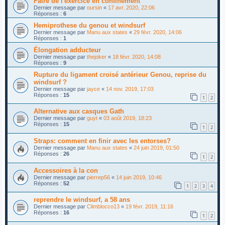
Faire de l'exercice en confinement
Dernier message par
oursin
«
17 avr. 2020, 22:06
Réponses :
6
Hemiprothese du genou et windsurf
Dernier message par
Manu aux states
«
29 févr. 2020, 14:06
Réponses :
1
Élongation adducteur
Dernier message par
thejoker
«
18 févr. 2020, 14:08
Réponses :
9
Rupture du ligament croisé antérieur Genou, reprise du
windsurf ?
Dernier message par
jayce
«
14 nov. 2019, 17:03
Réponses :
15
1
2
Alternative aux casques Gath
Dernier message par
guyt
«
03 août 2019, 18:23
Réponses :
15
1
2
Straps: comment en finir avec les entorses?
Dernier message par
Manu aux states
«
24 juin 2019, 01:50
Réponses :
26
1
2
Accessoires à la con
Dernier message par
pierrep56
«
14 juin 2019, 10:46
Réponses :
52
1
2
3
4
reprendre le windsurf, a 58 ans
Dernier message par
Climblocco13
«
19 févr. 2019, 11:16
Réponses :
16
1
2