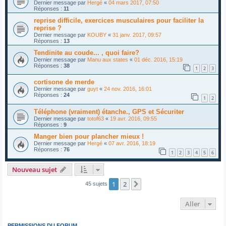
Dernier message par
Hergé
«
04 mars 2017, 07:50
Réponses :
11
reprise difficile, exercices musculaires pour faciliter la
reprise ?
Dernier message par
KOUBY
«
31 janv. 2017, 09:57
Réponses :
13
Tendinite au coude... , quoi faire?
Dernier message par
Manu aux states
«
01 déc. 2016, 15:19
Réponses :
38
1
2
3
cortisone de merde
Dernier message par
guyt
«
24 nov. 2016, 16:01
Réponses :
24
1
2
Téléphone (vraiment) étanche., GPS et Sécuriter
Dernier message par
totof63
«
19 avr. 2016, 09:55
Réponses :
9
Manger bien pour plancher mieux !
Dernier message par
Hergé
«
07 avr. 2016, 18:19
Réponses :
76
1
2
3
4
5
6
Nouveau sujet
1
2
Suivant
45 sujets
Aller
PERMISSIONS DU FORUM