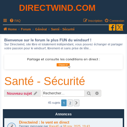
DIRECTWIND.COM
FAQ
Inscription
Connexion
R
Home
Forum
Général
Santé - Sécurité
e
Bienvenue sur le forum le plus FUN du windsurf !
c
Sur Directwind, site libre et totalement indépendant, vous pouvez échanger et partager
votre passion pour le windsurf, librement et sans prise de tête...
h
e
r
c
Santé - Sécurité
h
e
r
Rechercher
Recherche avan
Nouveau sujet
1
2
Suivant
45 sujets
Annonces
Directwind : le vent en direct
Dernier message par
RaoulG
«
08 nov. 2025, 19:43