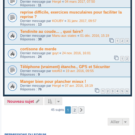
Dernier message par
Hergé
«
04 mars 2017, 07:50
Réponses :
11
reprise difficile, exercices musculaires pour faciliter la
reprise ?
Dernier message par
KOUBY
«
31 janv. 2017, 09:57
Réponses :
13
Tendinite au coude... , quoi faire?
Dernier message par
Manu aux states
«
01 déc. 2016, 15:19
Réponses :
38
1
2
3
cortisone de merde
Dernier message par
guyt
«
24 nov. 2016, 16:01
Réponses :
24
1
2
Téléphone (vraiment) étanche., GPS et Sécuriter
Dernier message par
totof63
«
19 avr. 2016, 09:55
Réponses :
9
Manger bien pour plancher mieux !
Dernier message par
Hergé
«
07 avr. 2016, 18:19
Réponses :
76
1
2
3
4
5
6
Nouveau sujet
1
2
Suivant
45 sujets
Aller
PERMISSIONS DU FORUM