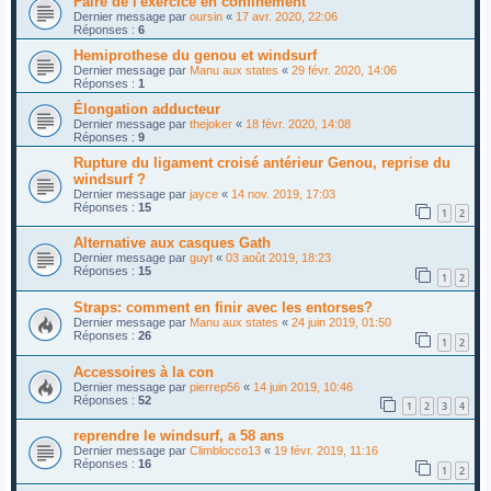
Faire de l'exercice en confinement
Dernier message par
oursin
«
17 avr. 2020, 22:06
Réponses :
6
Hemiprothese du genou et windsurf
Dernier message par
Manu aux states
«
29 févr. 2020, 14:06
Réponses :
1
Élongation adducteur
Dernier message par
thejoker
«
18 févr. 2020, 14:08
Réponses :
9
Rupture du ligament croisé antérieur Genou, reprise du
windsurf ?
Dernier message par
jayce
«
14 nov. 2019, 17:03
Réponses :
15
1
2
Alternative aux casques Gath
Dernier message par
guyt
«
03 août 2019, 18:23
Réponses :
15
1
2
Straps: comment en finir avec les entorses?
Dernier message par
Manu aux states
«
24 juin 2019, 01:50
Réponses :
26
1
2
Accessoires à la con
Dernier message par
pierrep56
«
14 juin 2019, 10:46
Réponses :
52
1
2
3
4
reprendre le windsurf, a 58 ans
Dernier message par
Climblocco13
«
19 févr. 2019, 11:16
Réponses :
16
1
2