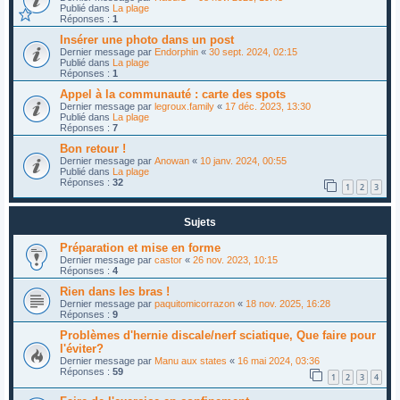
Publié dans
La plage
Réponses :
1
Insérer une photo dans un post
Dernier message par
Endorphin
«
30 sept. 2024, 02:15
Publié dans
La plage
Réponses :
1
Appel à la communauté : carte des spots
Dernier message par
legroux.family
«
17 déc. 2023, 13:30
Publié dans
La plage
Réponses :
7
Bon retour !
Dernier message par
Anowan
«
10 janv. 2024, 00:55
Publié dans
La plage
Réponses :
32
1
2
3
Sujets
Préparation et mise en forme
Dernier message par
castor
«
26 nov. 2023, 10:15
Réponses :
4
Rien dans les bras !
Dernier message par
paquitomicorrazon
«
18 nov. 2025, 16:28
Réponses :
9
Problèmes d'hernie discale/nerf sciatique, Que faire pour
l'éviter?
Dernier message par
Manu aux states
«
16 mai 2024, 03:36
Réponses :
59
1
2
3
4