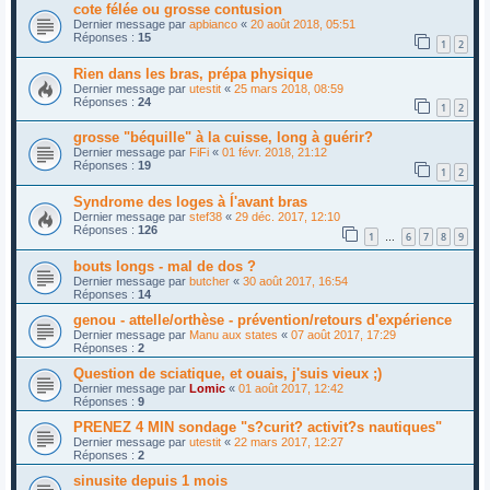
cote félée ou grosse contusion
Dernier message par
apbianco
«
20 août 2018, 05:51
Réponses :
15
1
2
Rien dans les bras, prépa physique
Dernier message par
utestit
«
25 mars 2018, 08:59
Réponses :
24
1
2
grosse "béquille" à la cuisse, long à guérir?
Dernier message par
FiFi
«
01 févr. 2018, 21:12
Réponses :
19
1
2
Syndrome des loges à ĺ'avant bras
Dernier message par
stef38
«
29 déc. 2017, 12:10
Réponses :
126
1
6
7
8
9
…
bouts longs - mal de dos ?
Dernier message par
butcher
«
30 août 2017, 16:54
Réponses :
14
genou - attelle/orthèse - prévention/retours d'expérience
Dernier message par
Manu aux states
«
07 août 2017, 17:29
Réponses :
2
Question de sciatique, et ouais, j'suis vieux ;)
Dernier message par
Lomic
«
01 août 2017, 12:42
Réponses :
9
PRENEZ 4 MIN sondage "s?curit? activit?s nautiques"
Dernier message par
utestit
«
22 mars 2017, 12:27
Réponses :
2
sinusite depuis 1 mois