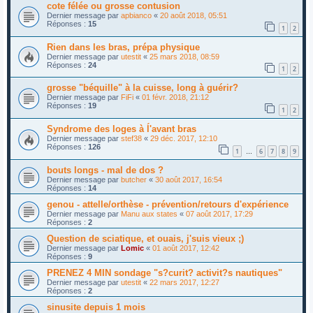
cote félée ou grosse contusion
Dernier message par
apbianco
«
20 août 2018, 05:51
Réponses :
15
1
2
Rien dans les bras, prépa physique
Dernier message par
utestit
«
25 mars 2018, 08:59
Réponses :
24
1
2
grosse "béquille" à la cuisse, long à guérir?
Dernier message par
FiFi
«
01 févr. 2018, 21:12
Réponses :
19
1
2
Syndrome des loges à ĺ'avant bras
Dernier message par
stef38
«
29 déc. 2017, 12:10
Réponses :
126
1
6
7
8
9
…
bouts longs - mal de dos ?
Dernier message par
butcher
«
30 août 2017, 16:54
Réponses :
14
genou - attelle/orthèse - prévention/retours d'expérience
Dernier message par
Manu aux states
«
07 août 2017, 17:29
Réponses :
2
Question de sciatique, et ouais, j'suis vieux ;)
Dernier message par
Lomic
«
01 août 2017, 12:42
Réponses :
9
PRENEZ 4 MIN sondage "s?curit? activit?s nautiques"
Dernier message par
utestit
«
22 mars 2017, 12:27
Réponses :
2
sinusite depuis 1 mois