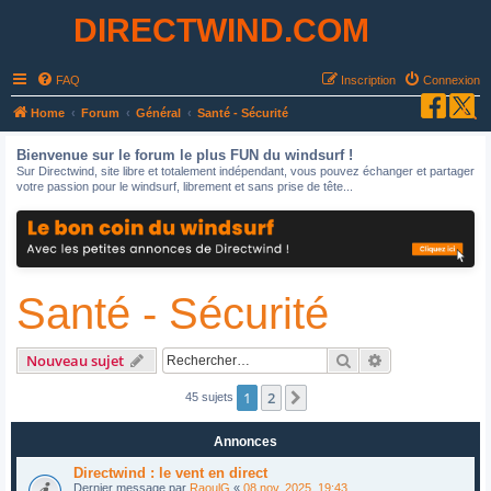
DIRECTWIND.COM
FAQ
Inscription
Connexion
R
Home
Forum
Général
Santé - Sécurité
e
Bienvenue sur le forum le plus FUN du windsurf !
c
Sur Directwind, site libre et totalement indépendant, vous pouvez échanger et partager
votre passion pour le windsurf, librement et sans prise de tête...
h
e
r
c
Santé - Sécurité
h
e
r
Rechercher
Recherche avan
Nouveau sujet
1
2
Suivant
45 sujets
Annonces
Directwind : le vent en direct
Dernier message par
RaoulG
«
08 nov. 2025, 19:43