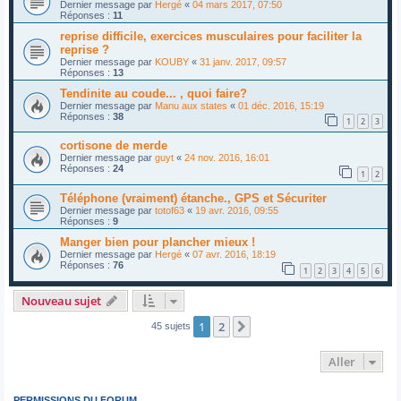
Dernier message par
Hergé
«
04 mars 2017, 07:50
Réponses :
11
reprise difficile, exercices musculaires pour faciliter la
reprise ?
Dernier message par
KOUBY
«
31 janv. 2017, 09:57
Réponses :
13
Tendinite au coude... , quoi faire?
Dernier message par
Manu aux states
«
01 déc. 2016, 15:19
Réponses :
38
1
2
3
cortisone de merde
Dernier message par
guyt
«
24 nov. 2016, 16:01
Réponses :
24
1
2
Téléphone (vraiment) étanche., GPS et Sécuriter
Dernier message par
totof63
«
19 avr. 2016, 09:55
Réponses :
9
Manger bien pour plancher mieux !
Dernier message par
Hergé
«
07 avr. 2016, 18:19
Réponses :
76
1
2
3
4
5
6
Nouveau sujet
1
2
Suivant
45 sujets
Aller
PERMISSIONS DU FORUM