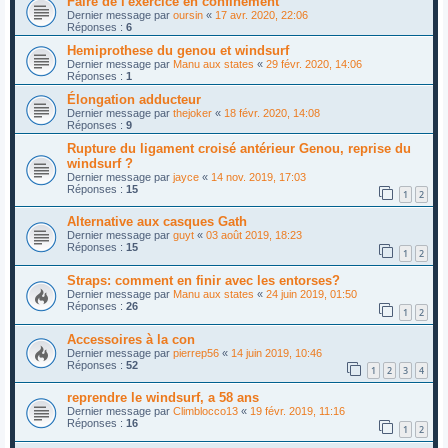
Faire de l'exercice en confinement
Dernier message par
oursin
«
17 avr. 2020, 22:06
Réponses :
6
Hemiprothese du genou et windsurf
Dernier message par
Manu aux states
«
29 févr. 2020, 14:06
Réponses :
1
Élongation adducteur
Dernier message par
thejoker
«
18 févr. 2020, 14:08
Réponses :
9
Rupture du ligament croisé antérieur Genou, reprise du
windsurf ?
Dernier message par
jayce
«
14 nov. 2019, 17:03
Réponses :
15
1
2
Alternative aux casques Gath
Dernier message par
guyt
«
03 août 2019, 18:23
Réponses :
15
1
2
Straps: comment en finir avec les entorses?
Dernier message par
Manu aux states
«
24 juin 2019, 01:50
Réponses :
26
1
2
Accessoires à la con
Dernier message par
pierrep56
«
14 juin 2019, 10:46
Réponses :
52
1
2
3
4
reprendre le windsurf, a 58 ans
Dernier message par
Climblocco13
«
19 févr. 2019, 11:16
Réponses :
16
1
2