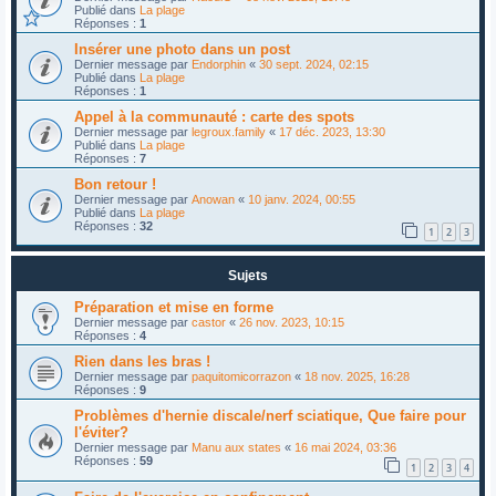
Publié dans
La plage
Réponses :
1
Insérer une photo dans un post
Dernier message par
Endorphin
«
30 sept. 2024, 02:15
Publié dans
La plage
Réponses :
1
Appel à la communauté : carte des spots
Dernier message par
legroux.family
«
17 déc. 2023, 13:30
Publié dans
La plage
Réponses :
7
Bon retour !
Dernier message par
Anowan
«
10 janv. 2024, 00:55
Publié dans
La plage
Réponses :
32
1
2
3
Sujets
Préparation et mise en forme
Dernier message par
castor
«
26 nov. 2023, 10:15
Réponses :
4
Rien dans les bras !
Dernier message par
paquitomicorrazon
«
18 nov. 2025, 16:28
Réponses :
9
Problèmes d'hernie discale/nerf sciatique, Que faire pour
l'éviter?
Dernier message par
Manu aux states
«
16 mai 2024, 03:36
Réponses :
59
1
2
3
4