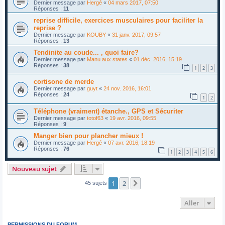
Dernier message par
Hergé
«
04 mars 2017, 07:50
Réponses :
11
reprise difficile, exercices musculaires pour faciliter la
reprise ?
Dernier message par
KOUBY
«
31 janv. 2017, 09:57
Réponses :
13
Tendinite au coude... , quoi faire?
Dernier message par
Manu aux states
«
01 déc. 2016, 15:19
Réponses :
38
1
2
3
cortisone de merde
Dernier message par
guyt
«
24 nov. 2016, 16:01
Réponses :
24
1
2
Téléphone (vraiment) étanche., GPS et Sécuriter
Dernier message par
totof63
«
19 avr. 2016, 09:55
Réponses :
9
Manger bien pour plancher mieux !
Dernier message par
Hergé
«
07 avr. 2016, 18:19
Réponses :
76
1
2
3
4
5
6
Nouveau sujet
1
2
Suivant
45 sujets
Aller
PERMISSIONS DU FORUM