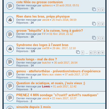
cote félée ou grosse contusion
Dernier message par
apbianco
«
20 août 2018, 05:51
Réponses :
15
1
2
Rien dans les bras, prépa physique
Dernier message par
utestit
«
25 mars 2018, 08:59
Réponses :
24
1
2
grosse "béquille" à la cuisse, long à guérir?
Dernier message par
FiFi
«
01 févr. 2018, 21:12
Réponses :
19
1
2
Syndrome des loges à ĺ'avant bras
Dernier message par
stef38
«
29 déc. 2017, 12:10
Réponses :
126
1
6
7
8
9
…
bouts longs - mal de dos ?
Dernier message par
butcher
«
30 août 2017, 16:54
Réponses :
14
genou - attelle/orthèse - prévention/retours d'expérience
Dernier message par
Manu aux states
«
07 août 2017, 17:29
Réponses :
2
Question de sciatique, et ouais, j'suis vieux ;)
Dernier message par
Lomic
«
01 août 2017, 12:42
Réponses :
9
PRENEZ 4 MIN sondage "s?curit? activit?s nautiques"
Dernier message par
utestit
«
22 mars 2017, 12:27
Réponses :
2
sinusite depuis 1 mois