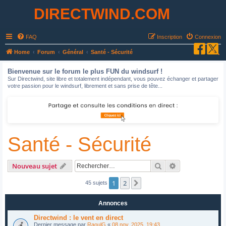
DIRECTWIND.COM
FAQ
Inscription
Connexion
R
Home
Forum
Général
Santé - Sécurité
e
Bienvenue sur le forum le plus FUN du windsurf !
c
Sur Directwind, site libre et totalement indépendant, vous pouvez échanger et partager
votre passion pour le windsurf, librement et sans prise de tête...
h
e
r
c
Santé - Sécurité
h
e
r
Rechercher
Recherche avan
Nouveau sujet
1
2
Suivant
45 sujets
Annonces
Directwind : le vent en direct
Dernier message par
RaoulG
«
08 nov. 2025, 19:43