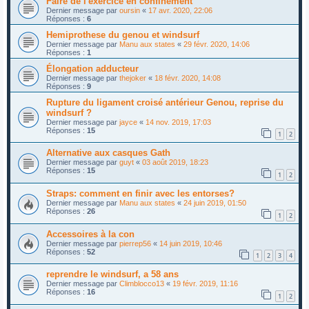
Faire de l'exercice en confinement
Dernier message par
oursin
«
17 avr. 2020, 22:06
Réponses :
6
Hemiprothese du genou et windsurf
Dernier message par
Manu aux states
«
29 févr. 2020, 14:06
Réponses :
1
Élongation adducteur
Dernier message par
thejoker
«
18 févr. 2020, 14:08
Réponses :
9
Rupture du ligament croisé antérieur Genou, reprise du
windsurf ?
Dernier message par
jayce
«
14 nov. 2019, 17:03
Réponses :
15
1
2
Alternative aux casques Gath
Dernier message par
guyt
«
03 août 2019, 18:23
Réponses :
15
1
2
Straps: comment en finir avec les entorses?
Dernier message par
Manu aux states
«
24 juin 2019, 01:50
Réponses :
26
1
2
Accessoires à la con
Dernier message par
pierrep56
«
14 juin 2019, 10:46
Réponses :
52
1
2
3
4
reprendre le windsurf, a 58 ans
Dernier message par
Climblocco13
«
19 févr. 2019, 11:16
Réponses :
16
1
2