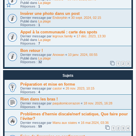
Publié dans
La plage
Réponses :
1
Insérer une photo dans un post
Dernier message par
Endorphin
«
30 sept. 2024, 02:15
Publié dans
La plage
Réponses :
1
Appel à la communauté : carte des spots
Dernier message par
legroux.family
«
17 déc. 2023, 13:30
Publié dans
La plage
Réponses :
7
Bon retour !
Dernier message par
Anowan
«
10 janv. 2024, 00:55
Publié dans
La plage
Réponses :
32
1
2
3
Sujets
Préparation et mise en forme
Dernier message par
castor
«
26 nov. 2023, 10:15
Réponses :
4
Rien dans les bras !
Dernier message par
paquitomicorrazon
«
18 nov. 2025, 16:28
Réponses :
9
Problèmes d'hernie discale/nerf sciatique, Que faire pour
l'éviter?
Dernier message par
Manu aux states
«
16 mai 2024, 03:36
Réponses :
59
1
2
3
4