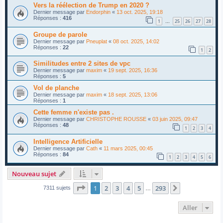
Vers la réélection de Trump en 2020 ?
Dernier message par
Endorphin
«
13 oct. 2025, 19:18
Réponses :
416
1
25
26
27
28
…
Groupe de parole
Dernier message par
Pneuplat
«
08 oct. 2025, 14:02
Réponses :
22
1
2
Similitudes entre 2 sites de vpc
Dernier message par
maxim
«
19 sept. 2025, 16:36
Réponses :
5
Vol de planche
Dernier message par
maxim
«
18 sept. 2025, 13:06
Réponses :
1
Cette femme n'existe pas .
Dernier message par
CHRISTOPHE ROUSSE
«
03 juin 2025, 09:47
Réponses :
48
1
2
3
4
Intelligence Artificielle
Dernier message par
Cath
«
11 mars 2025, 00:45
Réponses :
84
1
2
3
4
5
6
Nouveau sujet
Page
1
sur
293
1
2
3
4
5
293
Suivant
7311 sujets
…
Aller