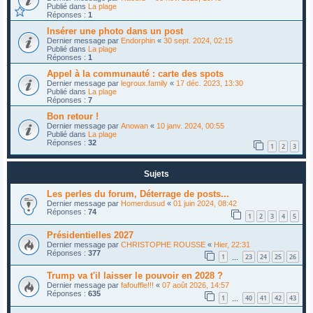
Publié dans
La plage
Réponses :
1
Insérer une photo dans un post
Dernier message par
Endorphin
«
30 sept. 2024, 02:15
Publié dans
La plage
Réponses :
1
Appel à la communauté : carte des spots
Dernier message par
legroux.family
«
17 déc. 2023, 13:30
Publié dans
La plage
Réponses :
7
Bon retour !
Dernier message par
Anowan
«
10 janv. 2024, 00:55
Publié dans
La plage
Réponses :
32
1
2
3
Sujets
Les perles du forum, Déterrage de posts...
Dernier message par
Homerdusud
«
01 juin 2024, 08:42
Réponses :
74
1
2
3
4
5
Présidentielles 2027
Dernier message par
CHRISTOPHE ROUSSE
«
Hier, 22:31
Réponses :
377
1
23
24
25
26
…
Trump va t'il laisser le pouvoir en 2028 ?
Dernier message par
fafouffle!!!
«
07 août 2026, 14:57
Réponses :
635
1
40
41
42
43
…