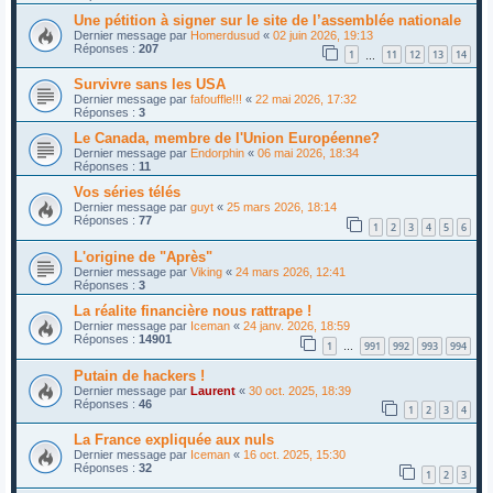
Une pétition à signer sur le site de l’assemblée nationale
Dernier message par
Homerdusud
«
02 juin 2026, 19:13
Réponses :
207
1
11
12
13
14
…
Survivre sans les USA
Dernier message par
fafouffle!!!
«
22 mai 2026, 17:32
Réponses :
3
Le Canada, membre de l'Union Européenne?
Dernier message par
Endorphin
«
06 mai 2026, 18:34
Réponses :
11
Vos séries télés
Dernier message par
guyt
«
25 mars 2026, 18:14
Réponses :
77
1
2
3
4
5
6
L'origine de "Après"
Dernier message par
Viking
«
24 mars 2026, 12:41
Réponses :
3
La réalite financière nous rattrape !
Dernier message par
Iceman
«
24 janv. 2026, 18:59
Réponses :
14901
1
991
992
993
994
…
Putain de hackers !
Dernier message par
Laurent
«
30 oct. 2025, 18:39
Réponses :
46
1
2
3
4
La France expliquée aux nuls
Dernier message par
Iceman
«
16 oct. 2025, 15:30
Réponses :
32
1
2
3