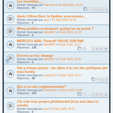
Les incendies....
Dernier message par
Papounet
«
03 août 2026, 16:16
Réponses :
70
1
2
3
4
5
Après Céline Dion, le Québec vous envoie...
Dernier message par
guyt
«
01 août 2026, 02:05
Réponses :
4
Whey protéine et windsurf, quelqu'un en prend ?
Dernier message par
fafouffle!!!
«
30 juil. 2026, 21:33
Réponses :
4
MERCATO 2026: ThierryP PASSE SUR DW!
Dernier message par
fafouffle!!!
«
30 juil. 2026, 10:27
Réponses :
135
1
7
8
9
10
…
Encore un truc étrange
Dernier message par
fafouffle!!!
«
27 juil. 2026, 14:52
Réponses :
5
Vas y creuse encore : les idées à la con des politiques (de
tous bords)
Dernier message par
voodoo13
«
03 juil. 2026, 13:27
Réponses :
38
1
2
3
Qui a cru aux cryptomonnaies?
Dernier message par
Endorphin
«
29 juin 2026, 03:49
Réponses :
141
1
7
8
9
10
…
J'ai crée mon propre photobucket (et je suis dans la
merde)
Dernier message par
guyt
«
25 juin 2026, 16:10
Réponses :
3