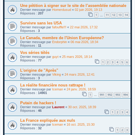
Une pétition à signer sur le site de l’assemblée nationale
Dernier message par
Homerdusud
«
02 juin 2026, 19:13
Réponses :
207
1
11
12
13
14
…
Survivre sans les USA
Dernier message par
fafouffle!!!
«
22 mai 2026, 17:32
Réponses :
3
Le Canada, membre de l'Union Européenne?
Dernier message par
Endorphin
«
06 mai 2026, 18:34
Réponses :
11
Vos séries télés
Dernier message par
guyt
«
25 mars 2026, 18:14
Réponses :
77
1
2
3
4
5
6
L'origine de "Après"
Dernier message par
Viking
«
24 mars 2026, 12:41
Réponses :
3
La réalite financière nous rattrape !
Dernier message par
Iceman
«
24 janv. 2026, 18:59
Réponses :
14901
1
991
992
993
994
…
Putain de hackers !
Dernier message par
Laurent
«
30 oct. 2025, 18:39
Réponses :
46
1
2
3
4
La France expliquée aux nuls
Dernier message par
Iceman
«
16 oct. 2025, 15:30
Réponses :
32
1
2
3