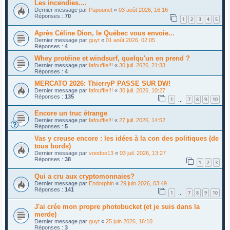
Les incendies....
Dernier message par
Papounet
«
03 août 2026, 16:16
Réponses :
70
1
2
3
4
5
Après Céline Dion, le Québec vous envoie...
Dernier message par
guyt
«
01 août 2026, 02:05
Réponses :
4
Whey protéine et windsurf, quelqu'un en prend ?
Dernier message par
fafouffle!!!
«
30 juil. 2026, 21:33
Réponses :
4
MERCATO 2026: ThierryP PASSE SUR DW!
Dernier message par
fafouffle!!!
«
30 juil. 2026, 10:27
Réponses :
135
1
7
8
9
10
…
Encore un truc étrange
Dernier message par
fafouffle!!!
«
27 juil. 2026, 14:52
Réponses :
5
Vas y creuse encore : les idées à la con des politiques (de
tous bords)
Dernier message par
voodoo13
«
03 juil. 2026, 13:27
Réponses :
38
1
2
3
Qui a cru aux cryptomonnaies?
Dernier message par
Endorphin
«
29 juin 2026, 03:49
Réponses :
141
1
7
8
9
10
…
J'ai crée mon propre photobucket (et je suis dans la
merde)
Dernier message par
guyt
«
25 juin 2026, 16:10
Réponses :
3