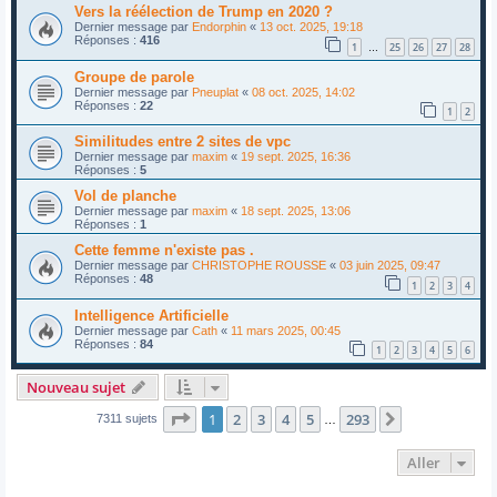
Vers la réélection de Trump en 2020 ?
Dernier message par
Endorphin
«
13 oct. 2025, 19:18
Réponses :
416
1
25
26
27
28
…
Groupe de parole
Dernier message par
Pneuplat
«
08 oct. 2025, 14:02
Réponses :
22
1
2
Similitudes entre 2 sites de vpc
Dernier message par
maxim
«
19 sept. 2025, 16:36
Réponses :
5
Vol de planche
Dernier message par
maxim
«
18 sept. 2025, 13:06
Réponses :
1
Cette femme n'existe pas .
Dernier message par
CHRISTOPHE ROUSSE
«
03 juin 2025, 09:47
Réponses :
48
1
2
3
4
Intelligence Artificielle
Dernier message par
Cath
«
11 mars 2025, 00:45
Réponses :
84
1
2
3
4
5
6
Nouveau sujet
Page
1
sur
293
1
2
3
4
5
293
Suivant
7311 sujets
…
Aller