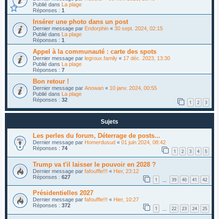
Publié dans
La plage
Réponses :
1
Insérer une photo dans un post
Dernier message par
Endorphin
«
30 sept. 2024, 02:15
Publié dans
La plage
Réponses :
1
Appel à la communauté : carte des spots
Dernier message par
legroux.family
«
17 déc. 2023, 13:30
Publié dans
La plage
Réponses :
7
Bon retour !
Dernier message par
Anowan
«
10 janv. 2024, 00:55
Publié dans
La plage
Réponses :
32
1
2
3
Sujets
Les perles du forum, Déterrage de posts...
Dernier message par
Homerdusud
«
01 juin 2024, 08:42
Réponses :
74
1
2
3
4
5
Trump va t'il laisser le pouvoir en 2028 ?
Dernier message par
fafouffle!!!
«
Hier, 23:12
Réponses :
627
1
39
40
41
42
…
Présidentielles 2027
Dernier message par
fafouffle!!!
«
Hier, 10:27
Réponses :
372
1
22
23
24
25
…