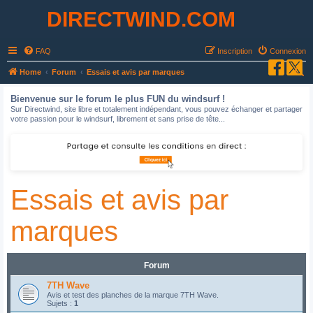
DIRECTWIND.COM
FAQ
Inscription
Connexion
R
Home
Forum
Essais et avis par marques
e
Bienvenue sur le forum le plus FUN du windsurf !
c
Sur Directwind, site libre et totalement indépendant, vous pouvez échanger et partager
votre passion pour le windsurf, librement et sans prise de tête...
h
e
r
c
Essais et avis par
h
e
marques
r
Forum
7TH Wave
Avis et test des planches de la marque 7TH Wave.
Sujets :
1