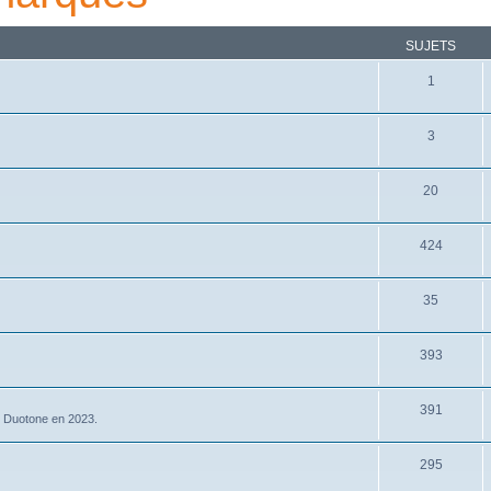
SUJETS
1
3
20
424
35
393
391
nt Duotone en 2023.
295