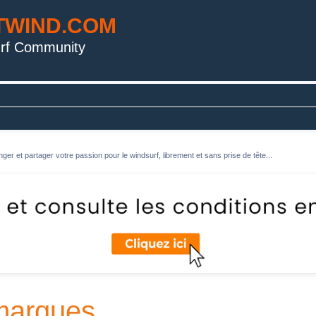
TWIND.COM
rf Community
ger et partager votre passion pour le windsurf, librement et sans prise de tête...
 marques