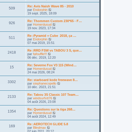
e
t
n
g
e
i
d
e
s
e
Re: Avis Naish Wave 85 - 2010
s
e
e
509
r
u
C
par
Endorphin
s
r
r
l
l
o
19 sept. 2025, 18:09
a
m
n
e
t
n
g
e
i
d
e
s
e
Re: Thommen Custom 230*65 - F…
s
e
e
926
r
u
C
par
Homerdusud
s
r
r
l
l
o
19 nov. 2023, 17:34
a
m
n
e
t
n
g
e
i
d
e
s
e
Re :Pyramid + Cube 2018, ça …
s
e
e
511
r
u
C
par
Endorphin
s
r
r
l
l
o
07 mai 2019, 15:51
a
m
n
e
t
n
g
e
i
d
e
s
e
Re :RRD FSW vs TABOU 3 S, que…
s
e
e
2418
r
u
C
par
fafouffle!!!
s
r
r
l
l
o
06 déc. 2019, 12:20
a
m
n
e
t
n
g
e
i
d
e
s
e
Re: Severne Fox V3 115 (Wind…
s
e
e
15
r
u
C
par
Homerdusud
s
r
r
l
l
o
24 mai 2026, 08:24
a
m
n
e
t
n
g
e
i
d
e
s
e
Re: starboard kode freewave 8…
s
e
e
3302
r
u
C
par
stephanecopello
s
r
r
l
l
o
10 déc. 2023, 21:51
a
m
n
e
t
n
g
e
i
d
e
s
e
Re: Tabou 3S Classic 107 Team…
s
e
e
2133
r
u
C
par
windsurfvtt76
s
r
r
l
l
o
04 août 2026, 23:08
a
m
n
e
t
n
g
e
i
d
e
s
e
Re: Questions sur la tiga 268…
s
e
e
1354
r
u
C
par
Homerdusud
s
r
r
l
l
o
04 août 2024, 12:49
a
m
n
e
t
n
g
e
i
d
e
s
e
Re :AEROTECH GLIDE 5.8
s
e
e
169
r
u
C
par
Blindmax
s
r
r
l
l
o
02 juin 2011, 20:12
a
m