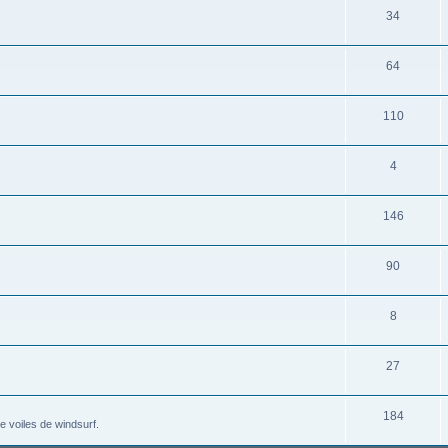
34
64
110
4
146
90
8
27
184
e voiles de windsurf.