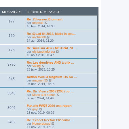
MESSAGES
DERNIER MESSAGE
Re :7th-wave, Etonnant
177
C
par
utopeak
o
16 févr. 2014, 16:33
n
s
Re :Quad 84 2014, Made in tos…
160
u
C
par
mich4000
l
o
14 avr. 2014, 21:29
t
n
e
s
Re :Avis sur AB+ / MISTRAL SL…
175
r
u
C
par
christopheforest
l
l
o
16 août 2011, 11:47
e
t
n
d
e
s
Re: Les dernières AHD à prix …
e
3780
r
u
C
par
Viking
r
l
l
o
23 janv. 2025, 10:25
n
e
t
n
i
d
e
s
Action avec la Magnum 115 Ka …
e
e
345
r
u
C
par
magnum35
r
r
l
l
o
07 déc. 2014, 09:13
m
n
e
t
n
e
i
d
e
s
Re: Bic Vivace 290 (120L) ou …
s
e
e
3548
r
u
C
par
Manu aux states
s
r
r
l
l
o
06 avr. 2024, 14:49
a
m
n
e
t
n
g
e
i
d
e
s
e
Fanatic FW75 2020 test report
s
e
e
3046
r
u
C
par
guyt
s
r
r
l
l
o
13 nov. 2019, 00:29
a
m
n
e
t
n
g
e
i
d
e
s
e
Re :Exocet freefoil 132 carbo…
s
e
e
2492
r
u
C
par
Homerdusud
s
r
r
l
l
o
17 nov. 2019, 17:52
a
m
n
e