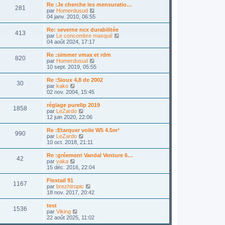
a
e
m
s
Re :Je cherche les mensuratio…
g
281
r
e
u
C
par
Homerdusud
e
l
s
l
o
04 janv. 2010, 06:55
e
s
t
n
d
a
e
s
Re: severne ncx durabilitée
e
g
413
r
u
C
par
Le concombre masqué
r
e
l
l
o
04 août 2024, 17:17
n
e
t
n
i
d
e
s
Re :simmer vmax et rdm
e
e
820
r
u
C
par
Homerdusud
r
r
l
l
o
10 sept. 2019, 05:55
m
n
e
t
n
e
i
d
e
s
Re :Sioux 4,8 de 2002
s
e
e
30
r
u
C
par
kako
s
r
r
l
l
o
02 nov. 2004, 15:45
a
m
n
e
t
n
g
e
i
d
e
s
e
réglage purelip 2019
s
e
e
1858
r
u
C
par
LeZardo
s
r
r
l
l
o
12 juin 2020, 22:06
a
m
n
e
t
n
g
e
i
d
e
s
e
Re :Etarquer voile W5 4.5m²
s
e
e
990
r
u
C
par
LeZardo
s
r
r
l
l
o
10 oct. 2018, 21:11
a
m
n
e
t
n
g
e
i
d
e
s
e
Re :gréement Vandal Venture 6…
s
e
e
42
r
u
C
par
yaka
s
r
r
l
l
o
15 déc. 2016, 22:04
a
m
n
e
t
n
g
e
i
d
e
s
e
Flextail 91
s
e
e
1167
r
u
C
par
brezhtropic
s
r
r
l
l
o
18 nov. 2017, 20:42
a
m
n
e
t
n
g
e
i
d
e
s
e
test
s
e
e
1536
r
u
C
par
Viking
s
r
r
l
l
o
22 août 2025, 11:02
a
m
n
e
t
n
g
e