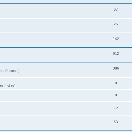
67
26
142
912
386
ndra Duotone )
0
es (noires).
0
15
63