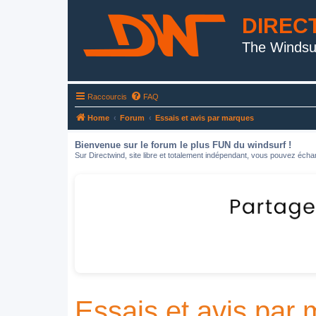
DIREC
The Windsu
Raccourcis
FAQ
Home
Forum
Essais et avis par marques
Bienvenue sur le forum le plus FUN du windsurf !
Sur Directwind, site libre et totalement indépendant, vous pouvez échan
Essais et avis par