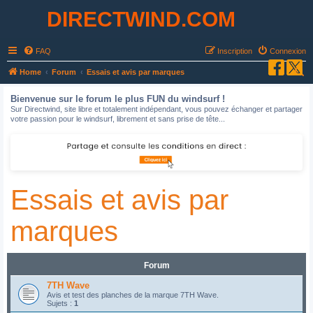
DIRECTWIND.COM
FAQ
Inscription
Connexion
R
Home
Forum
Essais et avis par marques
e
Bienvenue sur le forum le plus FUN du windsurf !
c
Sur Directwind, site libre et totalement indépendant, vous pouvez échanger et partager
votre passion pour le windsurf, librement et sans prise de tête...
h
e
r
c
Essais et avis par
h
e
marques
r
Forum
7TH Wave
Avis et test des planches de la marque 7TH Wave.
Sujets :
1