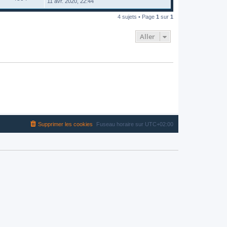
11 avr. 2020, 22:44
4 sujets • Page
1
sur
1
Aller
Supprimer les cookies
Fuseau horaire sur
UTC+02:00