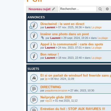
Reche
R
Nouveau sujet
ANNONCES
Directwind : le vent en direct
par
Laurent
»
07 nov. 2025, 06:36
» dans
La plage
Insérer une photo dans un post
par
Laurent
»
29 sept. 2024, 19:26
» dans
La plage
Appel à la communauté : carte des spots
par
Laurent
»
24 nov. 2023, 07:01
» dans
La plage
Bon retour !
par
Laurent
»
18 nov. 2023, 22:40
» dans
La plage
SUJETS
Et si on parlait de windsurf foil freeride sans 
par
jlp
»
06 févr. 2024, 11:09
DIRECTWING
par
paquitomicorrazon
»
27 déc. 2023, 10:30
Neilpryde glide 2020
par
ray22
»
01 mai 2020, 11:12
Entretien du foil : STOP AUX RAYURES !!!