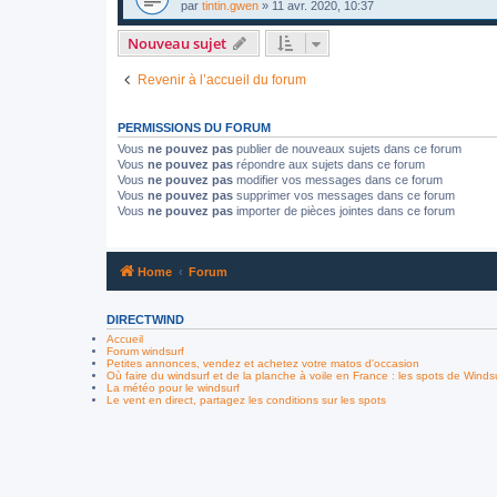
par
tintin.gwen
»
11 avr. 2020, 10:37
Nouveau sujet
Revenir à l’accueil du forum
PERMISSIONS DU FORUM
Vous
ne pouvez pas
publier de nouveaux sujets dans ce forum
Vous
ne pouvez pas
répondre aux sujets dans ce forum
Vous
ne pouvez pas
modifier vos messages dans ce forum
Vous
ne pouvez pas
supprimer vos messages dans ce forum
Vous
ne pouvez pas
importer de pièces jointes dans ce forum
Home
Forum
DIRECTWIND
Accueil
Forum windsurf
Petites annonces, vendez et achetez votre matos d'occasion
Où faire du windsurf et de la planche à voile en France : les spots de Winds
La météo pour le windsurf
Le vent en direct, partagez les conditions sur les spots