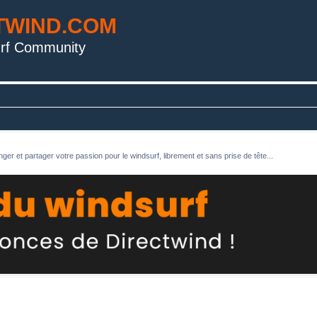
TWIND.COM
rf Community
ger et partager votre passion pour le windsurf, librement et sans prise de tête...