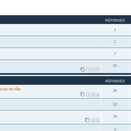
rcher
echerche avancée
RÉPONSES
1
1
7
32
1
2
3
RÉPONSES
prise de tête
39
1
2
3
13
16
1
2
5