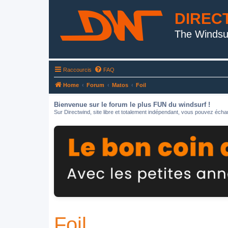
DIREC
The Windsu
Raccourcis
FAQ
Home
Forum
Matos
Foil
Bienvenue sur le forum le plus FUN du windsurf !
Sur Directwind, site libre et totalement indépendant, vous pouvez échan
Foil