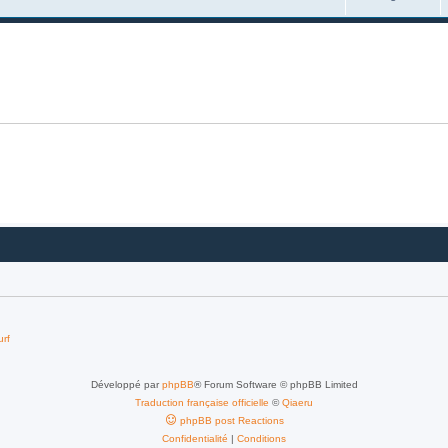
urf
Développé par
phpBB
® Forum Software © phpBB Limited
Traduction française officielle
©
Qiaeru
phpBB post Reactions
Confidentialité
|
Conditions