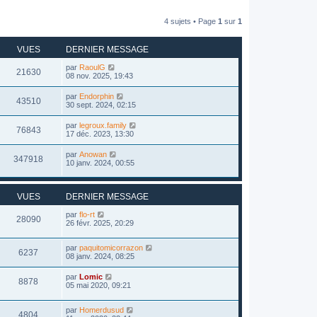
4 sujets • Page
1
sur
1
VUES
DERNIER MESSAGE
par
RaoulG
21630
08 nov. 2025, 19:43
par
Endorphin
43510
30 sept. 2024, 02:15
par
legroux.family
76843
17 déc. 2023, 13:30
par
Anowan
347918
10 janv. 2024, 00:55
VUES
DERNIER MESSAGE
par
flo-rt
28090
26 févr. 2025, 20:29
par
paquitomicorrazon
6237
08 janv. 2024, 08:25
par
Lomic
8878
05 mai 2020, 09:21
par
Homerdusud
4804