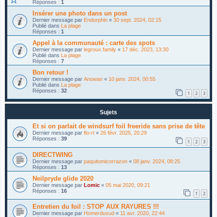
Réponses :
1
Insérer une photo dans un post
Dernier message par
Endorphin
«
30 sept. 2024, 02:15
Publié dans
La plage
Réponses :
1
Appel à la communauté : carte des spots
Dernier message par
legroux.family
«
17 déc. 2023, 13:30
Publié dans
La plage
Réponses :
7
Bon retour !
Dernier message par
Anowan
«
10 janv. 2024, 00:55
Publié dans
La plage
Réponses :
32
1
2
3
Sujets
Et si on parlait de windsurf foil freeride sans prise de tête
Dernier message par
flo-rt
«
26 févr. 2025, 20:29
Réponses :
39
1
2
3
DIRECTWING
Dernier message par
paquitomicorrazon
«
08 janv. 2024, 08:25
Réponses :
13
Neilpryde glide 2020
Dernier message par
Lomic
«
05 mai 2020, 09:21
Réponses :
16
1
2
Entretien du foil : STOP AUX RAYURES !!!
Dernier message par
Homerdusud
«
11 avr. 2020, 22:44