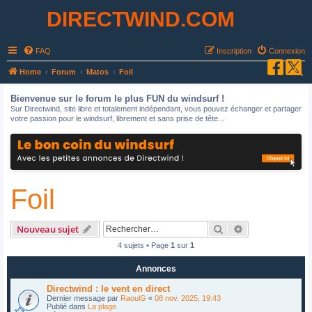
DIRECTWIND.COM
FAQ
Inscription
Connexion
R
Home
Forum
Matos
Foil
e
Bienvenue sur le forum le plus FUN du windsurf !
c
Sur Directwind, site libre et totalement indépendant, vous pouvez échanger et partager
votre passion pour le windsurf, librement et sans prise de tête...
h
e
r
c
Foil
h
e
r
Rechercher
Recherche avan
Nouveau sujet
4 sujets • Page
1
sur
1
Annonces
Directwind : le vent en direct
Dernier message par
RaoulG
«
08 nov. 2025, 19:43
Publié dans
La plage