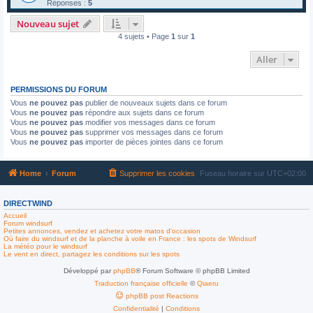
Réponses :
5
Nouveau sujet
4 sujets • Page
1
sur
1
Aller
PERMISSIONS DU FORUM
Vous
ne pouvez pas
publier de nouveaux sujets dans ce forum
Vous
ne pouvez pas
répondre aux sujets dans ce forum
Vous
ne pouvez pas
modifier vos messages dans ce forum
Vous
ne pouvez pas
supprimer vos messages dans ce forum
Vous
ne pouvez pas
importer de pièces jointes dans ce forum
Home
Forum
Supprimer les cookies
Fuseau horaire sur
UTC+02:00
DIRECTWIND
Accueil
Forum windsurf
Petites annonces, vendez et achetez votre matos d'occasion
Où faire du windsurf et de la planche à voile en France : les spots de Windsurf
La météo pour le windsurf
Le vent en direct, partagez les conditions sur les spots
Développé par
phpBB
® Forum Software © phpBB Limited
Traduction française officielle
©
Qiaeru
phpBB post Reactions
Confidentialité
|
Conditions