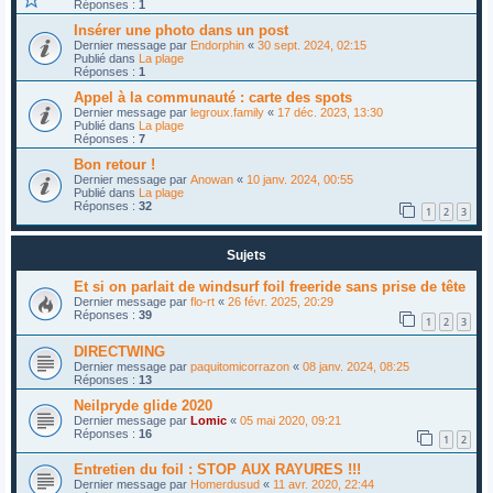
Réponses :
1
Insérer une photo dans un post
Dernier message par
Endorphin
«
30 sept. 2024, 02:15
Publié dans
La plage
Réponses :
1
Appel à la communauté : carte des spots
Dernier message par
legroux.family
«
17 déc. 2023, 13:30
Publié dans
La plage
Réponses :
7
Bon retour !
Dernier message par
Anowan
«
10 janv. 2024, 00:55
Publié dans
La plage
Réponses :
32
1
2
3
Sujets
Et si on parlait de windsurf foil freeride sans prise de tête
Dernier message par
flo-rt
«
26 févr. 2025, 20:29
Réponses :
39
1
2
3
DIRECTWING
Dernier message par
paquitomicorrazon
«
08 janv. 2024, 08:25
Réponses :
13
Neilpryde glide 2020
Dernier message par
Lomic
«
05 mai 2020, 09:21
Réponses :
16
1
2
Entretien du foil : STOP AUX RAYURES !!!
Dernier message par
Homerdusud
«
11 avr. 2020, 22:44