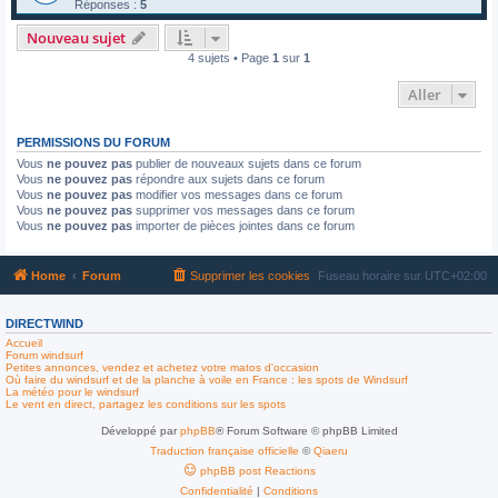
Réponses :
5
Nouveau sujet
4 sujets • Page
1
sur
1
Aller
PERMISSIONS DU FORUM
Vous
ne pouvez pas
publier de nouveaux sujets dans ce forum
Vous
ne pouvez pas
répondre aux sujets dans ce forum
Vous
ne pouvez pas
modifier vos messages dans ce forum
Vous
ne pouvez pas
supprimer vos messages dans ce forum
Vous
ne pouvez pas
importer de pièces jointes dans ce forum
Home
Forum
Supprimer les cookies
Fuseau horaire sur
UTC+02:00
DIRECTWIND
Accueil
Forum windsurf
Petites annonces, vendez et achetez votre matos d'occasion
Où faire du windsurf et de la planche à voile en France : les spots de Windsurf
La météo pour le windsurf
Le vent en direct, partagez les conditions sur les spots
Développé par
phpBB
® Forum Software © phpBB Limited
Traduction française officielle
©
Qiaeru
phpBB post Reactions
Confidentialité
|
Conditions