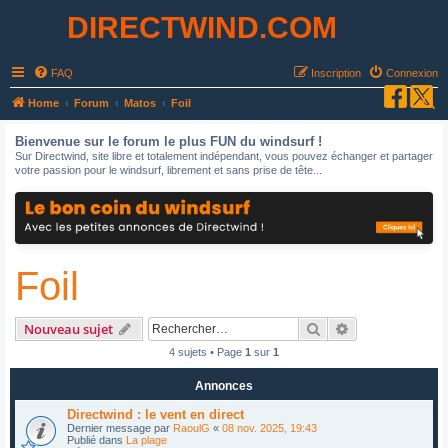
DIRECTWIND.COM
FAQ
Inscription
Connexion
R
Home
Forum
Matos
Foil
e
Bienvenue sur le forum le plus FUN du windsurf !
c
Sur Directwind, site libre et totalement indépendant, vous pouvez échanger et partager
votre passion pour le windsurf, librement et sans prise de tête...
h
e
r
c
Foil
h
e
r
Rechercher
Recherche avan
Nouveau sujet
4 sujets • Page
1
sur
1
Annonces
Directwind : le vent en direct
Dernier message par
RaoulG
«
08 nov. 2025, 19:43
Publié dans
La plage