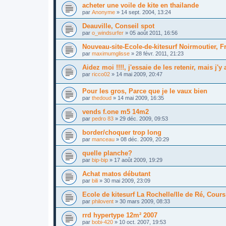
acheter une voile de kite en thailande
par
Anonyme
»
14 sept. 2004, 13:24
Deauville, Conseil spot
par
o_windsurfer
»
05 août 2011, 16:56
Nouveau-site-Ecole-de-kitesurf Noirmoutier, 
par
maximumglisse
»
28 févr. 2011, 21:23
Aidez moi !!!!, j'essaie de les retenir, mais j'y 
par
ricco02
»
14 mai 2009, 20:47
Pour les gros, Parce que je le vaux bien
par
thedoud
»
14 mai 2009, 16:35
vends f.one m5 14m2
par
pedro 83
»
29 déc. 2009, 09:53
border/choquer trop long
par
manceau
»
08 déc. 2009, 20:29
quelle planche?
par
bip-bip
»
17 août 2009, 19:29
Achat matos débutant
par
bili
»
30 mai 2009, 23:09
Ecole de kitesurf La Rochelle/Ile de Ré, Cours 
par
philovent
»
30 mars 2009, 08:33
rrd hypertype 12m² 2007
par
bobi-420
»
10 oct. 2007, 19:53