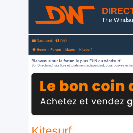
DIREC
The Windsu
Raccourcis
FAQ
Home
Forum
Matos
Kitesurf
Bienvenue sur le forum le plus FUN du windsurf !
Sur Directwind, site libre et totalement indépendant, vous pouvez échan
Kitesurf