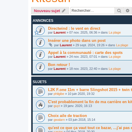
Reche
R
Nouveau sujet
ANNONCES
Directwind : le vent en direct
par
Laurent
»
07 nov. 2025, 06:36
» dans
La plage
Insérer une photo dans un post
par
Laurent
»
29 sept. 2024, 19:26
» dans
La plage
Appel à la communauté : carte des spots
par
Laurent
»
24 nov. 2023, 07:01
» dans
La plage
Bon retour !
par
Laurent
»
18 nov. 2023, 22:40
» dans
La plage
SUJETS
L2K F.one 11m + barre Slingshot 2015 + twin t
par
philgibe
»
10 juin 2020, 19:32
C'est probablement la fin de ma carrière en ki
par
guyt
»
19 janv. 2020, 16:13
Choix aile de traction
par
gwalarn
»
03 juin 2018, 15:14
qu'est ce que ça vaut tout ce bazar, ...j'ai pas di
par
castor
»
04 févr. 2018, 20:30