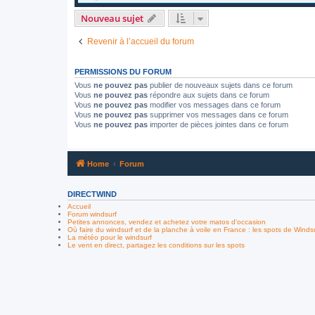
Nouveau sujet
Revenir à l’accueil du forum
PERMISSIONS DU FORUM
Vous
ne pouvez pas
publier de nouveaux sujets dans ce forum
Vous
ne pouvez pas
répondre aux sujets dans ce forum
Vous
ne pouvez pas
modifier vos messages dans ce forum
Vous
ne pouvez pas
supprimer vos messages dans ce forum
Vous
ne pouvez pas
importer de pièces jointes dans ce forum
Home
Forum
DIRECTWIND
Accueil
Forum windsurf
Petites annonces, vendez et achetez votre matos d'occasion
Où faire du windsurf et de la planche à voile en France : les spots de Winds
La météo pour le windsurf
Le vent en direct, partagez les conditions sur les spots