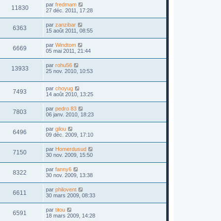
par
fredmam
11830
27 déc. 2011, 17:28
par
zanzibar
6363
15 août 2011, 08:55
par
Windtom
6669
05 mai 2011, 21:44
par
rohu56
13933
25 nov. 2010, 10:53
par
choyug
7493
14 août 2010, 13:25
par
pedro 83
7803
06 janv. 2010, 18:23
par
gilou
6496
09 déc. 2009, 17:10
par
Homerdusud
7150
30 nov. 2009, 15:50
par
fanny6
8322
30 nov. 2009, 13:38
par
philovent
6611
30 mars 2009, 08:33
par
titou
6591
18 mars 2009, 14:28