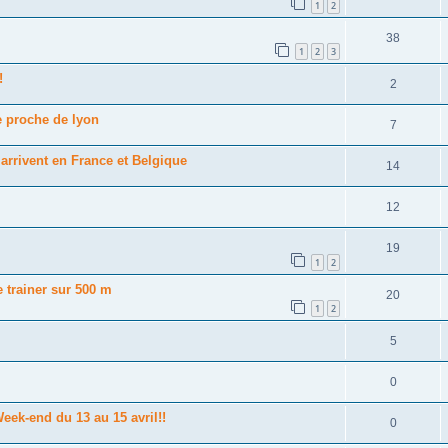
1
2
38
1
2
3
!
2
 proche de lyon
7
arrivent en France et Belgique
14
12
19
1
2
e trainer sur 500 m
20
1
2
5
0
eek-end du 13 au 15 avril!!
0