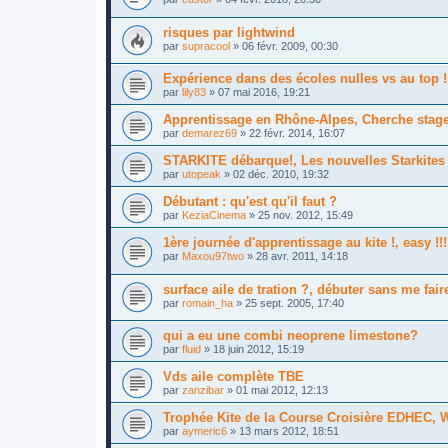
risques par lightwind
par
supracool
»
06 févr. 2009, 00:30
Expérience dans des écoles nulles vs au top !
par
lily83
»
07 mai 2016, 19:21
Apprentissage en Rhône-Alpes, Cherche stage
par
demarez69
»
22 févr. 2014, 16:07
STARKITE débarque!, Les nouvelles Starkites 
par
utopeak
»
02 déc. 2010, 19:32
Débutant : qu'est qu'il faut ?
par
KeziaCinema
»
25 nov. 2012, 15:49
1ère journée d'apprentissage au kite !, easy !!!
par
Maxou97two
»
28 avr. 2011, 14:18
surface aile de tration ?, débuter sans me fair
par
romain_ha
»
25 sept. 2005, 17:40
qui a eu une combi neoprene limestone?
par
fluid
»
18 juin 2012, 15:19
Vds aile complète TBE
par
zanzibar
»
01 mai 2012, 12:13
Trophée Kite de la Course Croisière EDHEC, W
par
aymeric6
»
13 mars 2012, 18:51