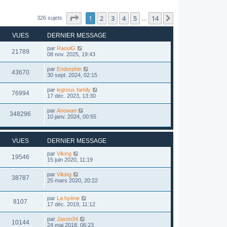
Page
1
sur
14
1
2
3
4
5
14
Suivant
326 sujets
…
VUES
DERNIER MESSAGE
par
RaoulG
21789
08 nov. 2025, 19:43
par
Endorphin
43670
30 sept. 2024, 02:15
par
legroux.family
76994
17 déc. 2023, 13:30
par
Anowan
348296
10 janv. 2024, 00:55
VUES
DERNIER MESSAGE
par
Viking
19546
15 juin 2020, 11:19
par
Viking
38787
25 mars 2020, 20:22
par
La hyène
8107
17 déc. 2019, 11:12
par
Jason34
10144
24 mai 2018, 06:23