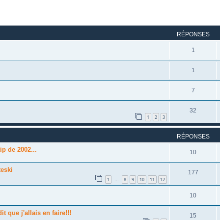
rcher
echerche avancée
RÉPONSES
1
1
7
32
1
2
3
RÉPONSES
ip de 2002...
10
teski
177
1
8
9
10
11
12
…
10
t que j'allais en faire!!!
15