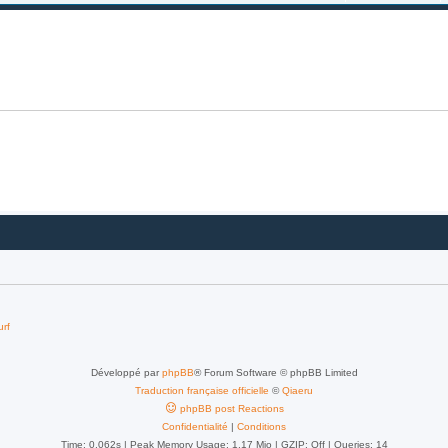
urf
Développé par
phpBB
® Forum Software © phpBB Limited
Traduction française officielle
©
Qiaeru
phpBB post Reactions
Confidentialité
|
Conditions
Time: 0.062s
| Peak Memory Usage: 1.17 Mio | GZIP: Off |
Queries: 14