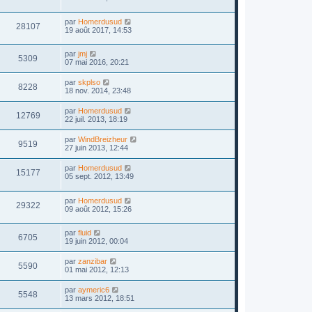
par
Homerdusud
28107
19 août 2017, 14:53
par
jmj
5309
07 mai 2016, 20:21
par
skplso
8228
18 nov. 2014, 23:48
par
Homerdusud
12769
22 juil. 2013, 18:19
par
WindBreizheur
9519
27 juin 2013, 12:44
par
Homerdusud
15177
05 sept. 2012, 13:49
par
Homerdusud
29322
09 août 2012, 15:26
par
fluid
6705
19 juin 2012, 00:04
par
zanzibar
5590
01 mai 2012, 12:13
par
aymeric6
5548
13 mars 2012, 18:51