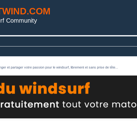
TWIND.COM
rf Community
ger et partager votre passion pour le windsurf, librement et sans prise de tête...