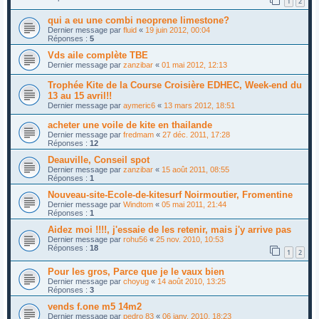
1
2
qui a eu une combi neoprene limestone?
Dernier message par
fluid
«
19 juin 2012, 00:04
Réponses :
5
Vds aile complète TBE
Dernier message par
zanzibar
«
01 mai 2012, 12:13
Trophée Kite de la Course Croisière EDHEC, Week-end du
13 au 15 avril!!
Dernier message par
aymeric6
«
13 mars 2012, 18:51
acheter une voile de kite en thailande
Dernier message par
fredmam
«
27 déc. 2011, 17:28
Réponses :
12
Deauville, Conseil spot
Dernier message par
zanzibar
«
15 août 2011, 08:55
Réponses :
1
Nouveau-site-Ecole-de-kitesurf Noirmoutier, Fromentine
Dernier message par
Windtom
«
05 mai 2011, 21:44
Réponses :
1
Aidez moi !!!!, j'essaie de les retenir, mais j'y arrive pas
Dernier message par
rohu56
«
25 nov. 2010, 10:53
Réponses :
18
1
2
Pour les gros, Parce que je le vaux bien
Dernier message par
choyug
«
14 août 2010, 13:25
Réponses :
3
vends f.one m5 14m2
Dernier message par
pedro 83
«
06 janv. 2010, 18:23