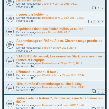
j'allais en faire!!!
Dernier message par
Jason34
«
24 mai 2018, 06:23
Réponses :
15
1
2
risques par lightwind
Dernier message par
Homerdusud
«
19 août 2017, 14:53
Réponses :
38
1
2
3
Expérience dans des écoles nulles vs au top !!
Dernier message par
jmj
«
07 mai 2016, 20:21
Réponses :
2
Apprentissage en Rhône-Alpes, Cherche stage proche de
lyon
Dernier message par
skplso
«
18 nov. 2014, 23:48
Réponses :
7
STARKITE débarque!, Les nouvelles Starkites arrivent en
France et Belgique
Dernier message par
Homerdusud
«
22 juil. 2013, 18:19
Réponses :
14
Débutant : qu'est qu'il faut ?
Dernier message par
WindBreizheur
«
27 juin 2013, 12:44
Réponses :
12
1ère journée d'apprentissage au kite !, easy !!!
Dernier message par
Homerdusud
«
05 sept. 2012, 13:49
Réponses :
19
1
2
surface aile de tration ?, débuter sans me faire trainer sur
500 m
Dernier message par
Homerdusud
«
09 août 2012, 15:26
Réponses :
20