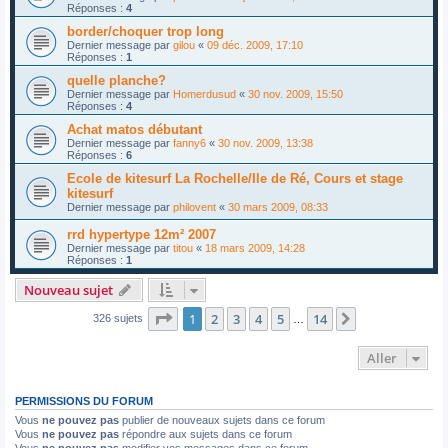
Réponses :
4
border/choquer trop long
Dernier message par
gilou
«
09 déc. 2009, 17:10
Réponses :
1
quelle planche?
Dernier message par
Homerdusud
«
30 nov. 2009, 15:50
Réponses :
4
Achat matos débutant
Dernier message par
fanny6
«
30 nov. 2009, 13:38
Réponses :
6
Ecole de kitesurf La Rochelle/Ile de Ré, Cours et stage
kitesurf
Dernier message par
philovent
«
30 mars 2009, 08:33
rrd hypertype 12m² 2007
Dernier message par
titou
«
18 mars 2009, 14:28
Réponses :
1
Nouveau sujet
Page
1
sur
14
1
2
3
4
5
14
Suivant
326 sujets
…
Aller
PERMISSIONS DU FORUM
Vous
ne pouvez pas
publier de nouveaux sujets dans ce forum
Vous
ne pouvez pas
répondre aux sujets dans ce forum