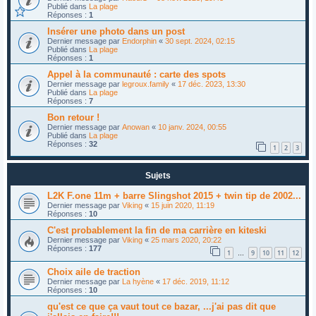
Publié dans
La plage
Réponses :
1
Insérer une photo dans un post
Dernier message par
Endorphin
«
30 sept. 2024, 02:15
Publié dans
La plage
Réponses :
1
Appel à la communauté : carte des spots
Dernier message par
legroux.family
«
17 déc. 2023, 13:30
Publié dans
La plage
Réponses :
7
Bon retour !
Dernier message par
Anowan
«
10 janv. 2024, 00:55
Publié dans
La plage
Réponses :
32
1
2
3
Sujets
L2K F.one 11m + barre Slingshot 2015 + twin tip de 2002...
Dernier message par
Viking
«
15 juin 2020, 11:19
Réponses :
10
C'est probablement la fin de ma carrière en kiteski
Dernier message par
Viking
«
25 mars 2020, 20:22
Réponses :
177
1
9
10
11
12
…
Choix aile de traction
Dernier message par
La hyène
«
17 déc. 2019, 11:12
Réponses :
10
qu'est ce que ça vaut tout ce bazar, ...j'ai pas dit que