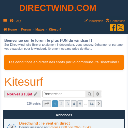
DIRECTWIND.COM
FAQ
Inscription
Connexion
R
Home
Forum
Matos
Kitesurf
e
Bienvenue sur le forum le plus FUN du windsurf !
c
Sur Directwind, site libre et totalement indépendant, vous pouvez échanger et partager
votre passion pour le windsurf, librement et sans prise de tête...
h
e
r
c
Kitesurf
h
e
r
Rechercher
Recherche avan
Nouveau sujet
Page
1
sur
14
1
2
3
4
5
14
Suivant
326 sujets
…
Annonces
Directwind : le vent en direct
Dernier message par
RaoulG
«
08 nov. 2025, 19:43