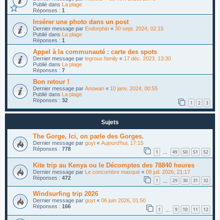
Publié dans
La plage
Réponses :
1
Insérer une photo dans un post
Dernier message par
Endorphin
«
30 sept. 2024, 02:15
Publié dans
La plage
Réponses :
1
Appel à la communauté : carte des spots
Dernier message par
legroux.family
«
17 déc. 2023, 13:30
Publié dans
La plage
Réponses :
7
Bon retour !
Dernier message par
Anowan
«
10 janv. 2024, 00:55
Publié dans
La plage
Réponses :
32
1
2
3
Sujets
The Gorge, Ici, on parle des Gorges.
Dernier message par
guyt
«
Aujourd’hui, 17:15
Réponses :
778
1
49
50
51
52
…
Kite trip au Kenya ou le Décomptes des 78840 heures
Dernier message par
Le concombre masqué
«
08 juil. 2026, 21:17
Réponses :
472
1
29
30
31
32
…
Windsurfing trip 2026
Dernier message par
guyt
«
06 juin 2026, 01:50
Réponses :
166
1
9
10
11
12
…