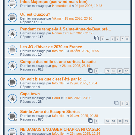
Infos Majorque (pas wind mais bon)
Dernier message par
Homerdusud
«
04 juin 2026, 19:48
Où est Ouazou?
Dernier message par
Viking
«
15 mai 2026, 23:10
Réponses :
13
Pendant ce temps-là à Sainte-Anne-de-Beaupré...
Dernier message par
Ronan
«
01 avr. 2026, 21:55
Réponses :
117
1
5
6
7
8
…
Les JO d'hiver de 2030 en France
Dernier message par
fafouffle!!!
«
04 févr. 2026, 07:55
Réponses :
10
Compte des mille et une sorties, la suite
Dernier message par
guyt
«
26 oct. 2025, 23:19
Réponses :
615
1
39
40
41
42
…
On voit bien que c'est l'été par ici...
Dernier message par
fafouffle!!!
«
27 juil. 2025, 16:54
Réponses :
4
Cape town
Dernier message par
Poulif
«
07 mai 2025, 23:06
Réponses :
28
1
2
Sainte-Anne-de-Beaupré Stories
Dernier message par
fafouffle!!!
«
01 avr. 2025, 09:38
Réponses :
870
1
56
57
58
59
…
NE JAMAIS ENGAGER CHAPKA NI CASER
Dernier message par
fafouffle!!!
«
26 mars 2025, 12:24