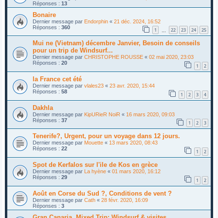
Réponses :
13
Bonaire
Dernier message par
Endorphin
«
21 déc. 2024, 16:52
Réponses :
360
1
22
23
24
25
…
Mui ne (Vietnam) décembre Janvier, Besoin de conseils
pour un trip de Windsurf...
Dernier message par
CHRISTOPHE ROUSSE
«
02 mai 2020, 23:03
Réponses :
20
1
2
la France cet été
Dernier message par
vlales23
«
23 avr. 2020, 15:44
Réponses :
58
1
2
3
4
Dakhla
Dernier message par
KipURieR NoiR
«
16 mars 2020, 09:03
Réponses :
37
1
2
3
Tenerife?, Urgent, pour un voyage dans 12 jours.
Dernier message par
Mouette
«
13 mars 2020, 08:43
Réponses :
22
1
2
Spot de Kerfalos sur l'ile de Kos en grèce
Dernier message par
La hyène
«
01 mars 2020, 16:12
Réponses :
29
1
2
Août en Corse du Sud ?, Conditions de vent ?
Dernier message par
Cath
«
28 févr. 2020, 16:09
Réponses :
3
Gran Canaria, Mixed Trip: Windsurf & visites