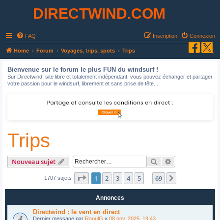
DIRECTWIND.COM
FAQ
Inscription
Connexion
R
Home
Forum
Voyages, trips, spots
Trips
e
Bienvenue sur le forum le plus FUN du windsurf !
c
Sur Directwind, site libre et totalement indépendant, vous pouvez échanger et partager
votre passion pour le windsurf, librement et sans prise de tête...
h
e
r
c
Trips
h
e
r
Rechercher
Recherche avan
Nouveau sujet
Page
1
sur
69
1
2
3
4
5
69
Suivant
1707 sujets
…
Annonces
Directwind : le vent en direct
Dernier message par
RaoulG
«
08 nov. 2025, 19:43