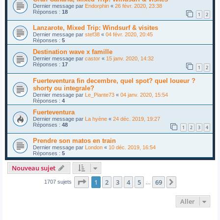
Dernier message par
Endorphin
«
26 févr. 2020, 23:38
Réponses :
18
1
2
Lanzarote, Mixed Trip: Windsurf & visites
Dernier message par
stef38
«
04 févr. 2020, 20:45
Réponses :
5
Destination wave x famille
Dernier message par
castor
«
15 janv. 2020, 14:32
Réponses :
17
1
2
Fuerteventura fin decembre, quel spot? quel loueur ?
shorty ou integrale?
Dernier message par
Le_Piante73
«
04 janv. 2020, 15:54
Réponses :
4
Fuerteventura
Dernier message par
La hyène
«
24 déc. 2019, 19:27
Réponses :
48
1
2
3
4
Prendre son matos en train
Dernier message par
London
«
10 déc. 2019, 16:54
Réponses :
5
Nouveau sujet
Page
1
sur
69
1
2
3
4
5
69
Suivant
1707 sujets
…
Aller