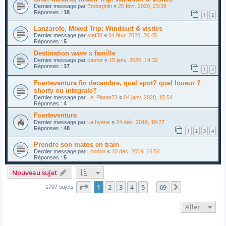
Dernier message par
Endorphin
«
26 févr. 2020, 23:38
Réponses :
18
1
2
Lanzarote, Mixed Trip: Windsurf & visites
Dernier message par
stef38
«
04 févr. 2020, 20:45
Réponses :
5
Destination wave x famille
Dernier message par
castor
«
15 janv. 2020, 14:32
Réponses :
17
1
2
Fuerteventura fin decembre, quel spot? quel loueur ?
shorty ou integrale?
Dernier message par
Le_Piante73
«
04 janv. 2020, 15:54
Réponses :
4
Fuerteventura
Dernier message par
La hyène
«
24 déc. 2019, 19:27
Réponses :
48
1
2
3
4
Prendre son matos en train
Dernier message par
London
«
10 déc. 2019, 16:54
Réponses :
5
Nouveau sujet
Page
1
sur
69
1
2
3
4
5
69
Suivant
1707 sujets
…
Aller