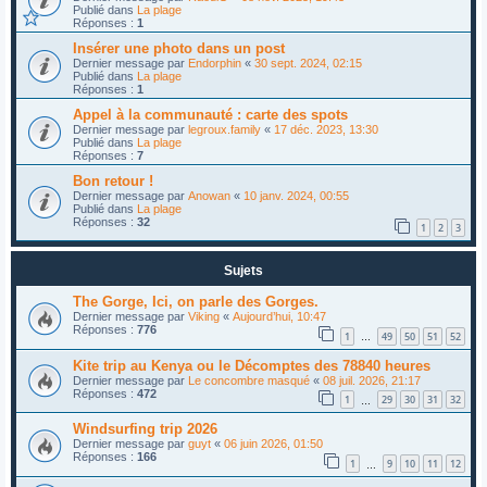
Publié dans
La plage
Réponses :
1
Insérer une photo dans un post
Dernier message par
Endorphin
«
30 sept. 2024, 02:15
Publié dans
La plage
Réponses :
1
Appel à la communauté : carte des spots
Dernier message par
legroux.family
«
17 déc. 2023, 13:30
Publié dans
La plage
Réponses :
7
Bon retour !
Dernier message par
Anowan
«
10 janv. 2024, 00:55
Publié dans
La plage
Réponses :
32
1
2
3
Sujets
The Gorge, Ici, on parle des Gorges.
Dernier message par
Viking
«
Aujourd’hui, 10:47
Réponses :
776
1
49
50
51
52
…
Kite trip au Kenya ou le Décomptes des 78840 heures
Dernier message par
Le concombre masqué
«
08 juil. 2026, 21:17
Réponses :
472
1
29
30
31
32
…
Windsurfing trip 2026
Dernier message par
guyt
«
06 juin 2026, 01:50
Réponses :
166
1
9
10
11
12
…