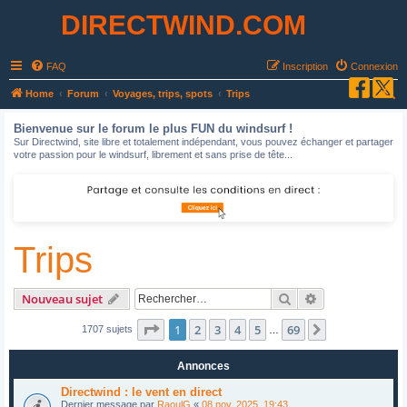
DIRECTWIND.COM
FAQ
Inscription
Connexion
R
Home
Forum
Voyages, trips, spots
Trips
e
Bienvenue sur le forum le plus FUN du windsurf !
c
Sur Directwind, site libre et totalement indépendant, vous pouvez échanger et partager
votre passion pour le windsurf, librement et sans prise de tête...
h
e
r
c
Trips
h
e
r
Rechercher
Recherche avan
Nouveau sujet
Page
1
sur
69
1
2
3
4
5
69
Suivant
1707 sujets
…
Annonces
Directwind : le vent en direct
Dernier message par
RaoulG
«
08 nov. 2025, 19:43