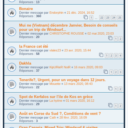
Réponses :
13
Bonaire
Dernier message par
Endorphin
«
21 déc. 2024, 16:52
Réponses :
360
1
22
23
24
25
…
Mui ne (Vietnam) décembre Janvier, Besoin de conseils
pour un trip de Windsurf...
Dernier message par
CHRISTOPHE ROUSSE
«
02 mai 2020, 23:03
Réponses :
20
1
2
la France cet été
Dernier message par
vlales23
«
23 avr. 2020, 15:44
Réponses :
58
1
2
3
4
Dakhla
Dernier message par
KipURieR NoiR
«
16 mars 2020, 09:03
Réponses :
37
1
2
3
Tenerife?, Urgent, pour un voyage dans 12 jours.
Dernier message par
Mouette
«
13 mars 2020, 08:43
Réponses :
22
1
2
Spot de Kerfalos sur l'ile de Kos en grèce
Dernier message par
La hyène
«
01 mars 2020, 16:12
Réponses :
29
1
2
Août en Corse du Sud ?, Conditions de vent ?
Dernier message par
Cath
«
28 févr. 2020, 16:09
Réponses :
3
Gran Canaria, Mixed Trip: Windsurf & visites