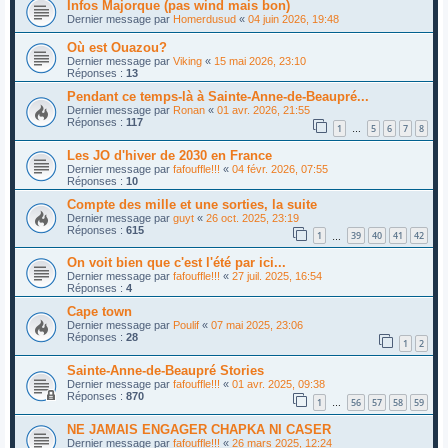
Infos Majorque (pas wind mais bon)
Dernier message par
Homerdusud
«
04 juin 2026, 19:48
Où est Ouazou?
Dernier message par
Viking
«
15 mai 2026, 23:10
Réponses :
13
Pendant ce temps-là à Sainte-Anne-de-Beaupré...
Dernier message par
Ronan
«
01 avr. 2026, 21:55
Réponses :
117
1
5
6
7
8
…
Les JO d'hiver de 2030 en France
Dernier message par
fafouffle!!!
«
04 févr. 2026, 07:55
Réponses :
10
Compte des mille et une sorties, la suite
Dernier message par
guyt
«
26 oct. 2025, 23:19
Réponses :
615
1
39
40
41
42
…
On voit bien que c'est l'été par ici...
Dernier message par
fafouffle!!!
«
27 juil. 2025, 16:54
Réponses :
4
Cape town
Dernier message par
Poulif
«
07 mai 2025, 23:06
Réponses :
28
1
2
Sainte-Anne-de-Beaupré Stories
Dernier message par
fafouffle!!!
«
01 avr. 2025, 09:38
Réponses :
870
1
56
57
58
59
…
NE JAMAIS ENGAGER CHAPKA NI CASER
Dernier message par
fafouffle!!!
«
26 mars 2025, 12:24