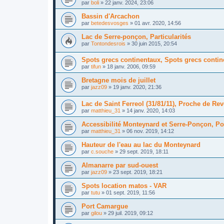
par
boli
»
22 janv. 2024, 23:06
Bassin d'Arcachon
par
betedesvosges
»
01 avr. 2020, 14:56
Lac de Serre-ponçon, Particularités
par
Tontondesrois
»
30 juin 2015, 20:54
Spots grecs continentaux, Spots grecs conti
par
tifun
»
18 janv. 2006, 09:59
Bretagne mois de juillet
par
jazz09
»
19 janv. 2020, 21:36
Lac de Saint Ferreol (31/81/11), Proche de Reve
par
matthieu_31
»
14 janv. 2020, 14:03
Accessibilité Monteynard et Serre-Ponçon, P
par
matthieu_31
»
06 nov. 2019, 14:12
Hauteur de l'eau au lac du Monteynard
par
c.souche
»
29 sept. 2019, 18:11
Almanarre par sud-ouest
par
jazz09
»
23 sept. 2019, 18:21
Spots location matos - VAR
par
tutu
»
01 sept. 2019, 11:56
Port Camargue
par
gilou
»
29 juil. 2019, 09:12