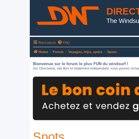
DIREC
The Windsu
Raccourcis
FAQ
Home
Forum
Voyages, trips, spots
Spots
Bienvenue sur le forum le plus FUN du windsurf !
Sur Directwind, site libre et totalement indépendant, vous pouvez échan
Spots