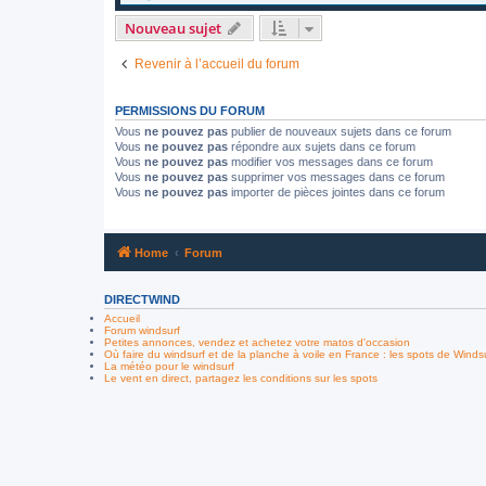
Nouveau sujet
Revenir à l’accueil du forum
PERMISSIONS DU FORUM
Vous
ne pouvez pas
publier de nouveaux sujets dans ce forum
Vous
ne pouvez pas
répondre aux sujets dans ce forum
Vous
ne pouvez pas
modifier vos messages dans ce forum
Vous
ne pouvez pas
supprimer vos messages dans ce forum
Vous
ne pouvez pas
importer de pièces jointes dans ce forum
Home
Forum
DIRECTWIND
Accueil
Forum windsurf
Petites annonces, vendez et achetez votre matos d'occasion
Où faire du windsurf et de la planche à voile en France : les spots de Winds
La météo pour le windsurf
Le vent en direct, partagez les conditions sur les spots