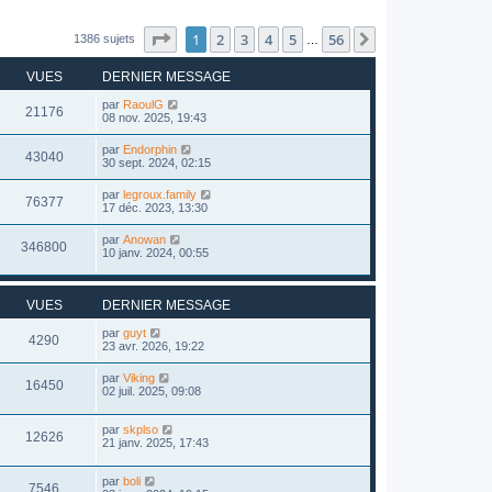
Page
1
sur
56
1
2
3
4
5
56
Suivant
1386 sujets
…
VUES
DERNIER MESSAGE
par
RaoulG
21176
08 nov. 2025, 19:43
par
Endorphin
43040
30 sept. 2024, 02:15
par
legroux.family
76377
17 déc. 2023, 13:30
par
Anowan
346800
10 janv. 2024, 00:55
VUES
DERNIER MESSAGE
par
guyt
4290
23 avr. 2026, 19:22
par
Viking
16450
02 juil. 2025, 09:08
par
skplso
12626
21 janv. 2025, 17:43
par
boli
7546