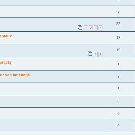
3
53
1
2
3
4
nentaux
13
19
1
2
l (31)
1
our van aménagé
8
6
0
0
0