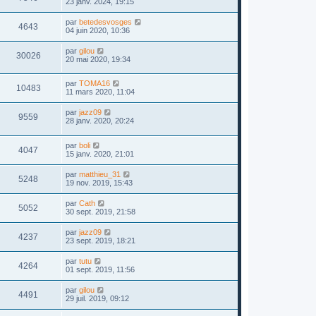
23 janv. 2024, 19:15
par
betedesvosges
4643
04 juin 2020, 10:36
par
gilou
30026
20 mai 2020, 19:34
par
TOMA16
10483
11 mars 2020, 11:04
par
jazz09
9559
28 janv. 2020, 20:24
par
boli
4047
15 janv. 2020, 21:01
par
matthieu_31
5248
19 nov. 2019, 15:43
par
Cath
5052
30 sept. 2019, 21:58
par
jazz09
4237
23 sept. 2019, 18:21
par
tutu
4264
01 sept. 2019, 11:56
par
gilou
4491
29 juil. 2019, 09:12