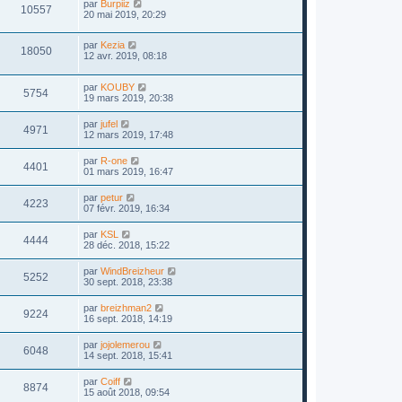
par
Burpiiz
10557
20 mai 2019, 20:29
par
Kezia
18050
12 avr. 2019, 08:18
par
KOUBY
5754
19 mars 2019, 20:38
par
jufel
4971
12 mars 2019, 17:48
par
R-one
4401
01 mars 2019, 16:47
par
petur
4223
07 févr. 2019, 16:34
par
KSL
4444
28 déc. 2018, 15:22
par
WindBreizheur
5252
30 sept. 2018, 23:38
par
breizhman2
9224
16 sept. 2018, 14:19
par
jojolemerou
6048
14 sept. 2018, 15:41
par
Coiff
8874
15 août 2018, 09:54