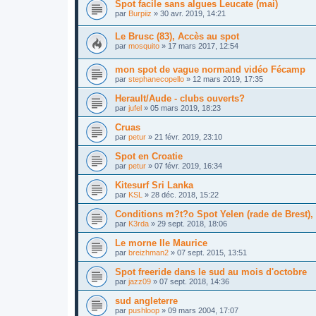
Spot facile sans algues Leucate (mai)
par
Burpiiz
»
30 avr. 2019, 14:21
Le Brusc (83), Accès au spot
par
mosquito
»
17 mars 2017, 12:54
mon spot de vague normand vidéo Fécamp
par
stephanecopello
»
12 mars 2019, 17:35
Herault/Aude - clubs ouverts?
par
jufel
»
05 mars 2019, 18:23
Cruas
par
petur
»
21 févr. 2019, 23:10
Spot en Croatie
par
petur
»
07 févr. 2019, 16:34
Kitesurf Sri Lanka
par
KSL
»
28 déc. 2018, 15:22
Conditions m?t?o Spot Yelen (rade de Brest),
par
K3rda
»
29 sept. 2018, 18:06
Le morne Ile Maurice
par
breizhman2
»
07 sept. 2015, 13:51
Spot freeride dans le sud au mois d'octobre
par
jazz09
»
07 sept. 2018, 14:36
sud angleterre
par
pushloop
»
09 mars 2004, 17:07