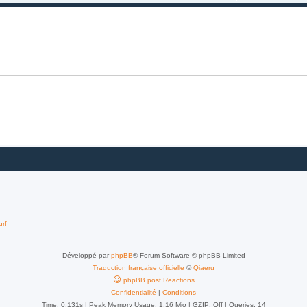
urf
Développé par
phpBB
® Forum Software © phpBB Limited
Traduction française officielle
©
Qiaeru
phpBB post Reactions
Confidentialité
|
Conditions
Time: 0.131s
| Peak Memory Usage: 1.16 Mio | GZIP: Off |
Queries: 14