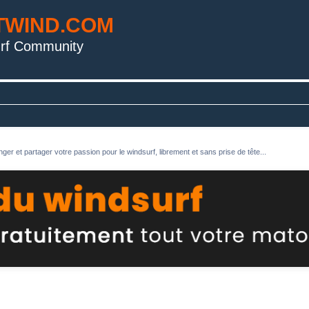
TWIND.COM
rf Community
ger et partager votre passion pour le windsurf, librement et sans prise de tête...