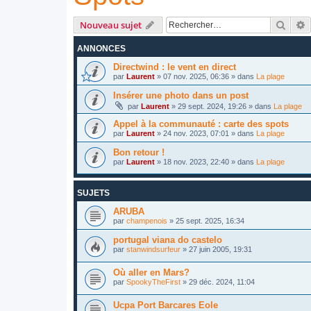
Reche
R
Nouveau sujet
ANNONCES
Directwind : le vent en direct
par
Laurent
»
07 nov. 2025, 06:36
» dans
La plage
Insérer une photo dans un post
par
Laurent
»
29 sept. 2024, 19:26
» dans
La plage
Appel à la communauté : carte des spots
par
Laurent
»
24 nov. 2023, 07:01
» dans
La plage
Bon retour !
par
Laurent
»
18 nov. 2023, 22:40
» dans
La plage
SUJETS
ARUBA
par
champenois
»
25 sept. 2025, 16:34
portugal viana do castelo
par
stanwindsurfeur
»
27 juin 2005, 19:31
Où aller en Mars?
par
SpookyTheFirst
»
29 déc. 2024, 11:04
Ucpa Port Barcares Eole