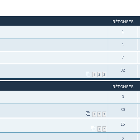
rcher
echerche avancée
RÉPONSES
1
1
7
32
1
2
3
RÉPONSES
3
30
1
2
3
15
1
2
2