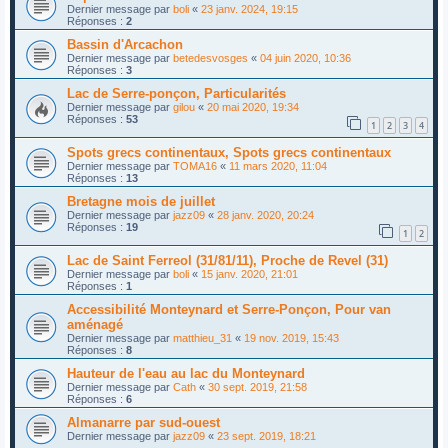
Dernier message par
boli
«
23 janv. 2024, 19:15
Réponses :
2
Bassin d'Arcachon
Dernier message par
betedesvosges
«
04 juin 2020, 10:36
Réponses :
3
Lac de Serre-ponçon, Particularités
Dernier message par
gilou
«
20 mai 2020, 19:34
Réponses :
53
1
2
3
4
Spots grecs continentaux, Spots grecs continentaux
Dernier message par
TOMA16
«
11 mars 2020, 11:04
Réponses :
13
Bretagne mois de juillet
Dernier message par
jazz09
«
28 janv. 2020, 20:24
Réponses :
19
1
2
Lac de Saint Ferreol (31/81/11), Proche de Revel (31)
Dernier message par
boli
«
15 janv. 2020, 21:01
Réponses :
1
Accessibilité Monteynard et Serre-Ponçon, Pour van
aménagé
Dernier message par
matthieu_31
«
19 nov. 2019, 15:43
Réponses :
8
Hauteur de l'eau au lac du Monteynard
Dernier message par
Cath
«
30 sept. 2019, 21:58
Réponses :
6
Almanarre par sud-ouest
Dernier message par
jazz09
«
23 sept. 2019, 18:21