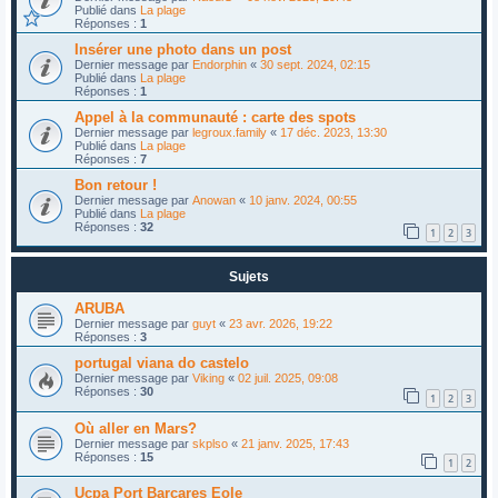
Publié dans
La plage
Réponses :
1
Insérer une photo dans un post
Dernier message par
Endorphin
«
30 sept. 2024, 02:15
Publié dans
La plage
Réponses :
1
Appel à la communauté : carte des spots
Dernier message par
legroux.family
«
17 déc. 2023, 13:30
Publié dans
La plage
Réponses :
7
Bon retour !
Dernier message par
Anowan
«
10 janv. 2024, 00:55
Publié dans
La plage
Réponses :
32
1
2
3
Sujets
ARUBA
Dernier message par
guyt
«
23 avr. 2026, 19:22
Réponses :
3
portugal viana do castelo
Dernier message par
Viking
«
02 juil. 2025, 09:08
Réponses :
30
1
2
3
Où aller en Mars?
Dernier message par
skplso
«
21 janv. 2025, 17:43
Réponses :
15
1
2
Ucpa Port Barcares Eole