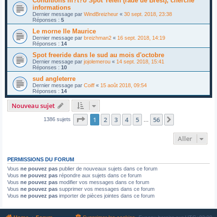
Conditions m?t?o Spot Yelen (rade de Brest), cherche
informations
Dernier message par
WindBreizheur
«
30 sept. 2018, 23:38
Réponses :
5
Le morne Ile Maurice
Dernier message par
breizhman2
«
16 sept. 2018, 14:19
Réponses :
14
Spot freeride dans le sud au mois d'octobre
Dernier message par
jojolemerou
«
14 sept. 2018, 15:41
Réponses :
10
sud angleterre
Dernier message par
Coiff
«
15 août 2018, 09:54
Réponses :
14
Nouveau sujet
Page
1
sur
56
1
2
3
4
5
56
Suivant
1386 sujets
…
Aller
PERMISSIONS DU FORUM
Vous
ne pouvez pas
publier de nouveaux sujets dans ce forum
Vous
ne pouvez pas
répondre aux sujets dans ce forum
Vous
ne pouvez pas
modifier vos messages dans ce forum
Vous
ne pouvez pas
supprimer vos messages dans ce forum
Vous
ne pouvez pas
importer de pièces jointes dans ce forum