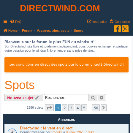
DIRECTWIND.COM
FAQ
Inscription
Connexion
R
Home
Forum
Voyages, trips, spots
Spots
e
Bienvenue sur le forum le plus FUN du windsurf !
c
Sur Directwind, site libre et totalement indépendant, vous pouvez échanger et partager
votre passion pour le windsurf, librement et sans prise de tête...
h
e
r
c
Spots
h
e
r
Rechercher
Recherche avan
Nouveau sujet
Page
1
sur
56
1
2
3
4
5
56
Suivant
1386 sujets
…
Annonces
Directwind : le vent en direct
Dernier message par
RaoulG
«
08 nov. 2025, 19:43