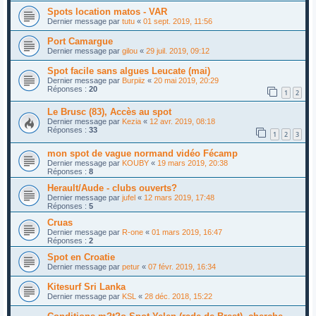
Spots location matos - VAR
Dernier message par
tutu
«
01 sept. 2019, 11:56
Port Camargue
Dernier message par
gilou
«
29 juil. 2019, 09:12
Spot facile sans algues Leucate (mai)
Dernier message par
Burpiiz
«
20 mai 2019, 20:29
Réponses :
20
1
2
Le Brusc (83), Accès au spot
Dernier message par
Kezia
«
12 avr. 2019, 08:18
Réponses :
33
1
2
3
mon spot de vague normand vidéo Fécamp
Dernier message par
KOUBY
«
19 mars 2019, 20:38
Réponses :
8
Herault/Aude - clubs ouverts?
Dernier message par
jufel
«
12 mars 2019, 17:48
Réponses :
5
Cruas
Dernier message par
R-one
«
01 mars 2019, 16:47
Réponses :
2
Spot en Croatie
Dernier message par
petur
«
07 févr. 2019, 16:34
Kitesurf Sri Lanka
Dernier message par
KSL
«
28 déc. 2018, 15:22