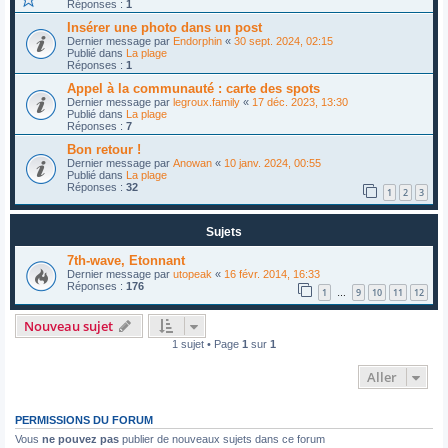
Réponses :
1
Insérer une photo dans un post
Dernier message par
Endorphin
«
30 sept. 2024, 02:15
Publié dans
La plage
Réponses :
1
Appel à la communauté : carte des spots
Dernier message par
legroux.family
«
17 déc. 2023, 13:30
Publié dans
La plage
Réponses :
7
Bon retour !
Dernier message par
Anowan
«
10 janv. 2024, 00:55
Publié dans
La plage
Réponses :
32
1
2
3
Sujets
7th-wave, Etonnant
Dernier message par
utopeak
«
16 févr. 2014, 16:33
Réponses :
176
1
9
10
11
12
…
Nouveau sujet
1 sujet • Page
1
sur
1
Aller
PERMISSIONS DU FORUM
Vous
ne pouvez pas
publier de nouveaux sujets dans ce forum