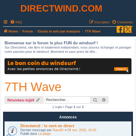
DIRECTWIND.COM
FAQ
Inscription
Connexion
R
Home
Forum
Essais et avis par marques
7TH Wave
e
Bienvenue sur le forum le plus FUN du windsurf !
c
Sur Directwind, site libre et totalement indépendant, vous pouvez échanger et partager
votre passion pour le windsurf, librement et sans prise de tête...
h
e
r
c
7TH Wave
h
e
r
Rechercher
Recherche avan
Nouveau sujet
1 sujet • Page
1
sur
1
Annonces
Directwind : le vent en direct
Dernier message par
RaoulG
«
08 nov. 2025, 19:43
Publié dans
La plage