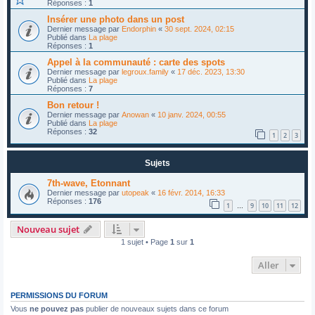
Réponses :
1
Insérer une photo dans un post
Dernier message par
Endorphin
«
30 sept. 2024, 02:15
Publié dans
La plage
Réponses :
1
Appel à la communauté : carte des spots
Dernier message par
legroux.family
«
17 déc. 2023, 13:30
Publié dans
La plage
Réponses :
7
Bon retour !
Dernier message par
Anowan
«
10 janv. 2024, 00:55
Publié dans
La plage
Réponses :
32
1
2
3
Sujets
7th-wave, Etonnant
Dernier message par
utopeak
«
16 févr. 2014, 16:33
Réponses :
176
1
9
10
11
12
…
Nouveau sujet
1 sujet • Page
1
sur
1
Aller
PERMISSIONS DU FORUM
Vous
ne pouvez pas
publier de nouveaux sujets dans ce forum