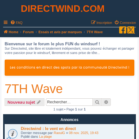
DIRECTWIND.COM
FAQ
Inscription
Connexion
R
Home
Forum
Essais et avis par marques
7TH Wave
e
Bienvenue sur le forum le plus FUN du windsurf !
c
Sur Directwind, site libre et totalement indépendant, vous pouvez échanger et partager
votre passion pour le windsurf, librement et sans prise de tête...
h
e
r
c
7TH Wave
h
e
r
Rechercher
Recherche avan
Nouveau sujet
1 sujet • Page
1
sur
1
Annonces
Directwind : le vent en direct
Dernier message par
RaoulG
«
08 nov. 2025, 19:43
Publié dans
La plage